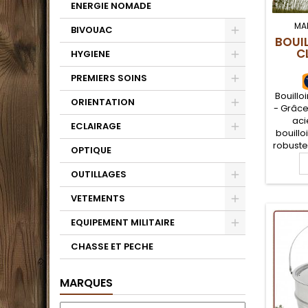
ENERGIE NOMADE
MA
BIVOUAC
BOUIL
C
HYGIENE
PREMIERS SOINS
Bouilloi
ORIENTATION
- Grâce
aci
ECLAIRAGE
bouillo
robuste,
OPTIQUE
Idéa
bushcr
OUTILLAGES
feu de
poss
VETEMENTS
La
suspens
EQUIPEMENT MILITAIRE
cette 
CHASSE ET PECHE
MARQUES