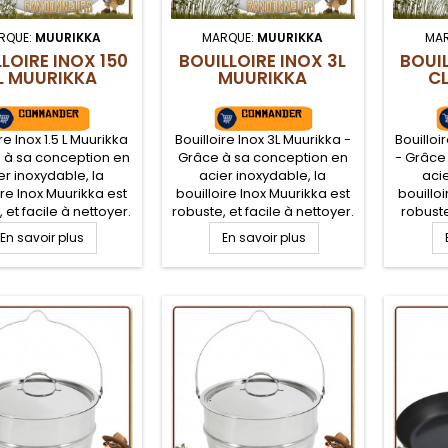
RQUE:
MUURIKKA
MARQUE:
MUURIKKA
MA
LOIRE INOX 150
BOUILLOIRE INOX 3L
BOUIL
L MUURIKKA
MUURIKKA
C
re Inox 1.5 L Muurikka
Bouilloire Inox 3L Muurikka -
Bouilloi
 à sa conception en
Grâce à sa conception en
- Grâce
er inoxydable, la
acier inoxydable, la
acie
ire Inox Muurikka est
bouilloire Inox Muurikka est
bouilloi
 et facile à nettoyer.
robuste, et facile à nettoyer.
robuste
le pour la cuisine
Idéale pour la cuisine
nettoy
En savoir plus
En savoir plus
aft en bivouac sur
bushcraft en bivouac sur
cuis
 camp, le couvercle
feu de camp, le couvercle
bivouac
ède une poignée.
possède une poignée.
couve
rge poignée de
Large poignée de
poignée
ion pour suspendre
suspension pour suspendre
suspens
bouilloire au dessus
cette bouilloire au dessus
cette b
du feu
du feu