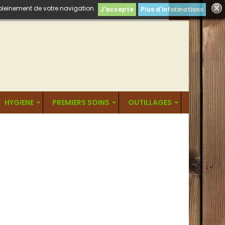
 pleinement de votre navigation.

J'accepte
Plus d'informations
HYGIENE
PREMIERS SOINS
OUTILLAGES