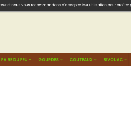
isateur et nous vous recommandons d'accepter leur utilisation pour profiter
FAIRE DU FEU
GOURDES
COUTEAUX
BIVOUAC