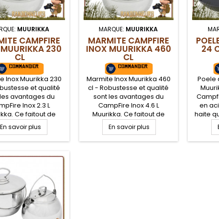
RQUE:
MUURIKKA
MARQUE:
MUURIKKA
MA
ITE CAMPFIRE
MARMITE CAMPFIRE
POELE
 MUURIKKA 230
INOX MUURIKKA 460
24 
CL
CL
e Inox Muurikka 230
Marmite Inox Muurikka 460
Poele 
obustesse et qualité
cl - Robustesse et qualité
Muurik
 les avantages du
sont les avantages du
Campfi
pFire Inox 2.3 L
CampFire Inox 4.6 L
en ac
kka. Ce faitout de
Muurikka. Ce faitout de
haite q
 en acier inoxydable
cuisson en acier inoxydable
repliab
En savoir plus
En savoir plus
couvercle passoire
avec couvercle passoire
plac
uipé d'une poignée
est équipé d'une poignée
tran
spension, pratique
de suspension, pratique
rebord
e cas de cuisson sur
dans le cas de cuisson sur
rapide 
 camp bushcraft et
feu de camp bushcraft et
de bois
très bonne prise en
d'une très bonne prise en
mains
mains