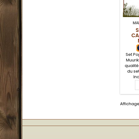
MA
S
CA
Set Po
Muurik
qualit
du se
In
ensem
aci
compl
pot ave
Affichage
et un
Litres,
de cuis