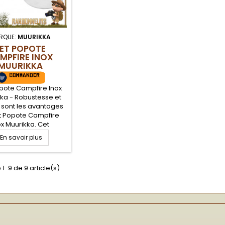
RQUE:
MUURIKKA
ET POPOTE
MPFIRE INOX
MUURIKKA
pote Campfire Inox
ka - Robustesse et
é sont les avantages
t Popote Campfire
ox Muurikka. Cet
ble de cuisson en
En savoir plus
er inoxydable est
et, comprenant un
c anse de 1.9 Litres
 1-9 de 9 article(s)
e bouilloire de 0.8
 pratique dans le cas
son sur feu de camp
bushcraft