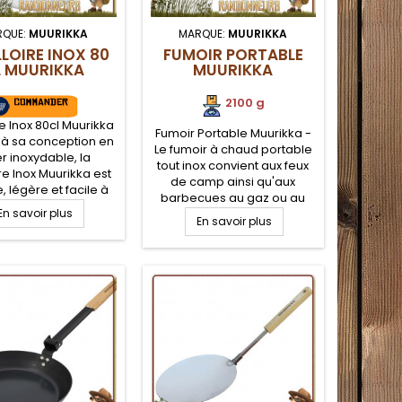
RQUE:
MUURIKKA
MARQUE:
MUURIKKA
LOIRE INOX 80
FUMOIR PORTABLE
L MUURIKKA
MUURIKKA
2100 g
re Inox 80cl Muurikka
Fumoir Portable Muurikka -
 à sa conception en
Le fumoir à chaud portable
r inoxydable, la
tout inox convient aux feux
re Inox Muurikka est
de camp ainsi qu'aux
, légère et facile à
barbecues au gaz ou au
er. Idéale pour la
En savoir plus
charbon de taille
ine bushcraft en
En savoir plus
appropriée. Le fumoir
 sur feu de camp, le
Muurrikka vous permet de
rcle possède une
fumer de la viande, du
. Large poignée de
poisson ou des légumes,
ion pour suspendre
que ce soit en été ou en
ouilloire au dessus
hiver. Répartissez
du feu
simplement les copeaux de
bois uniformément sur le
fond du fumoir et...