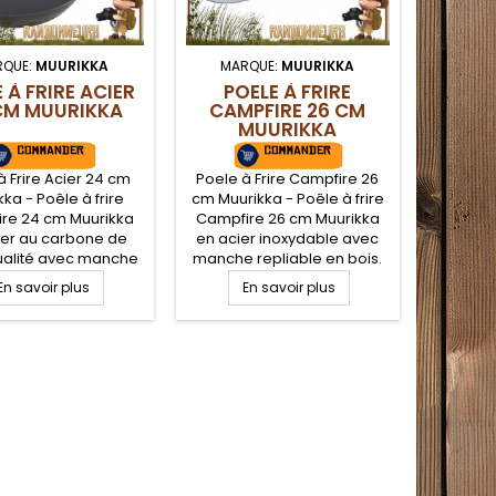
RQUE:
MUURIKKA
MARQUE:
MUURIKKA
 À FRIRE ACIER
POELE À FRIRE
CM MUURIKKA
CAMPFIRE 26 CM
MUURIKKA
à Frire Acier 24 cm
Poele à Frire Campfire 26
ka - Poêle à frire
cm Muurikka - Poêle à frire
re 24 cm Muurikka
Campfire 26 cm Muurikka
ier au carbone de
en acier inoxydable avec
ualité avec manche
manche repliable en bois.
le en bois. Gain de
Gain de place assuré lors
En savoir plus
En savoir plus
e assuré lors du
du transport. Poele sans
sport. Poêle avec
rebords pour une cuisson
s pour une cuisson
rapide et efficace sur feu
et efficace sur feu
de bois
 tout en minimisant
l'adhérence.