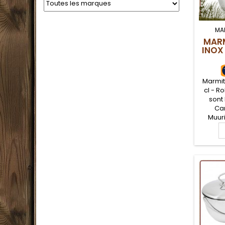
MA
MARM
INOX
Marmit
cl - R
sont
Cam
Muuri
cuisson
avec 
est éq
de su
dans l
feu de
d'une 