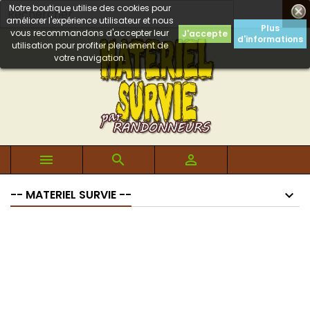
Notre boutique utilise des cookies pour

améliorer l'expérience utilisateur et nous
Plus
vous recommandons d'accepter leur
J'accepte
d'informations
utilisation pour profiter pleinement de
votre navigation.



-- MATERIEL SURVIE --