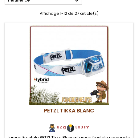

Pertinence
Affichage 1-12 de 27 article(s)
PETZL TIKKA BLANC
82 g
.
300 lm
Lampe Frontale PETZL Tikka Blanc - Lampe frontale compacte