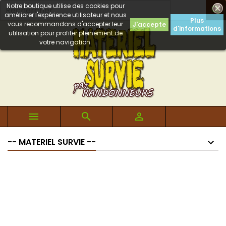
Notre boutique utilise des cookies pour

améliorer l'expérience utilisateur et nous
Plus
vous recommandons d'accepter leur
J'accepte
d'informations
utilisation pour profiter pleinement de
votre navigation.



-- MATERIEL SURVIE --