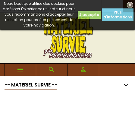
Notre boutique utilise des cookies pour

améliorer l'expérience utilisateur et nous
Plus
vous recommandons d'accepter leur
J'accepte
d'informations
utilisation pour profiter pleinement de
votre navigation.



-- MATERIEL SURVIE --