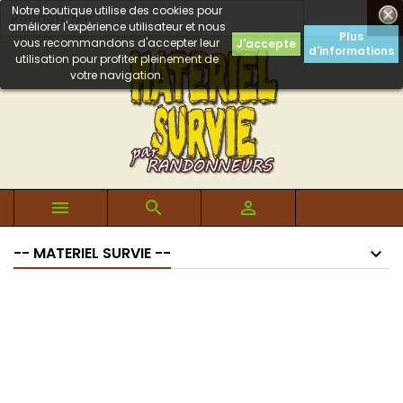
Notre boutique utilise des cookies pour

améliorer l'expérience utilisateur et nous
Plus
vous recommandons d'accepter leur
J'accepte
d'informations
utilisation pour profiter pleinement de
votre navigation.



-- MATERIEL SURVIE --