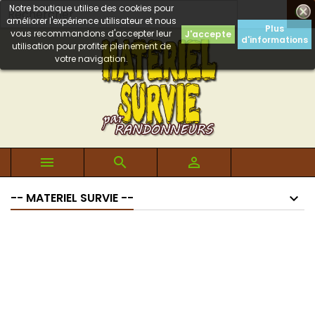
Notre boutique utilise des cookies pour

améliorer l'expérience utilisateur et nous
Plus
vous recommandons d'accepter leur
J'accepte
d'informations
utilisation pour profiter pleinement de
votre navigation.



-- MATERIEL SURVIE --