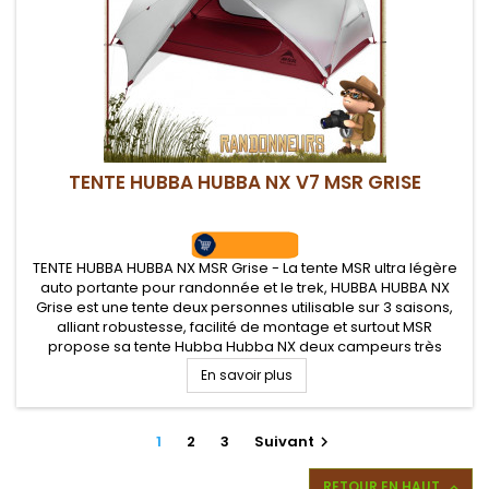
TENTE HUBBA HUBBA NX V7 MSR GRISE
TENTE HUBBA HUBBA NX MSR Grise - La tente MSR ultra légère
auto portante pour randonnée et le trek, HUBBA HUBBA NX
Grise est une tente deux personnes utilisable sur 3 saisons,
alliant robustesse, facilité de montage et surtout MSR
propose sa tente Hubba Hubba NX deux campeurs très
légère format tente dôme avec coutures étanches, un
En savoir plus
habitacle très spacieux...
1
2
3
Suivant

RETOUR EN HAUT
