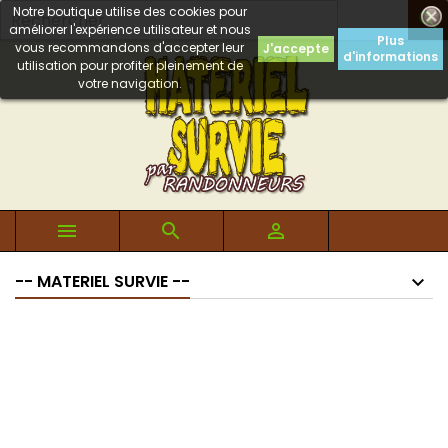
Notre boutique utilise des cookies pour

améliorer l'expérience utilisateur et nous
Plus
vous recommandons d'accepter leur
J'accepte
d'informations
utilisation pour profiter pleinement de
votre navigation.



-- MATERIEL SURVIE --