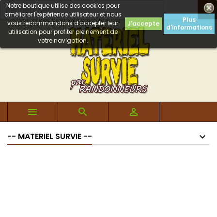
Notre boutique utilise des cookies pour

améliorer l'expérience utilisateur et nous
Plus
vous recommandons d'accepter leur
J'accepte
d'informations
utilisation pour profiter pleinement de
votre navigation.



-- MATERIEL SURVIE --