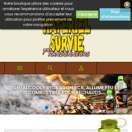
Notre boutique utilise des cookies pour

améliorer l'expérience utilisateur et nous
Plus
vous recommandons d'accepter leur
J'accepte
d'informations
utilisation pour profiter pleinement de
votre navigation.



GEL ALCOOL FIREDRAGON BCB, ALLUME FEU ET
COMBUSTIBLE POUR RÉCHAUDS...