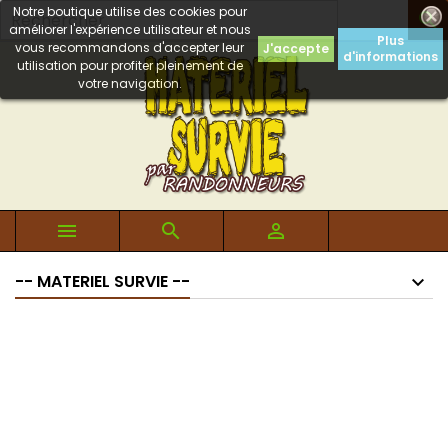
Notre boutique utilise des cookies pour

améliorer l'expérience utilisateur et nous
Plus
vous recommandons d'accepter leur
J'accepte
d'informations
utilisation pour profiter pleinement de
votre navigation.



-- MATERIEL SURVIE --