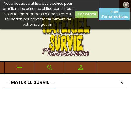
Notre boutique utilise des cookies pour

améliorer l'expérience utilisateur et nous
Plus
vous recommandons d'accepter leur
J'accepte
d'informations
utilisation pour profiter pleinement de
votre navigation.



-- MATERIEL SURVIE --