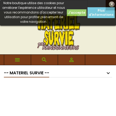
Notre boutique utilise des cookies pour

améliorer l'expérience utilisateur et nous
Plus
vous recommandons d'accepter leur
J'accepte
d'informations
utilisation pour profiter pleinement de
votre navigation.



-- MATERIEL SURVIE --