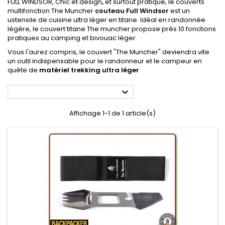
FULL WINDSOR, Chic et design
,
et surtout pratique, le couverts
multifonction The Muncher
couteau Full Windsor
est un
ustensile de cuisine ultra léger en titane. Idéal en randonnée
légère, le couvert titane The muncher propose près 10 fonctions
pratiques au camping et bivouac léger
Vous l'aurez compris, le couvert "The Muncher" deviendra vite
un outil indispensable pour le randonneur et le campeur en
quête de
matériel trekking ultra léger

Affichage 1-1 de 1 article(s)