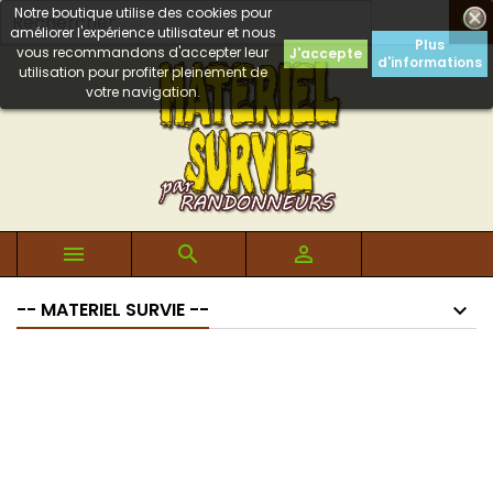
Notre boutique utilise des cookies pour

améliorer l'expérience utilisateur et nous
Plus
vous recommandons d'accepter leur
J'accepte
d'informations
utilisation pour profiter pleinement de
votre navigation.



-- MATERIEL SURVIE --