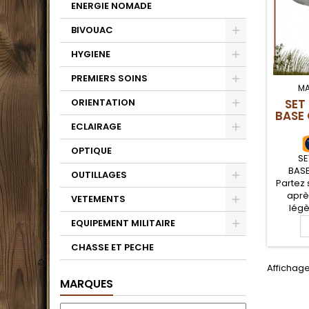
ENERGIE NOMADE
BIVOUAC
HYGIENE
PREMIERS SOINS
MA
SET
ORIENTATION
BASE
ECLAIRAGE
OPTIQUE
SE
BAS
OUTILLAGES
Partez 
aprè
VETEMENTS
légè
cou
EQUIPEMENT MILITAIRE
Baladeo
couver
CHASSE ET PECHE
en aci
Affichage
hou
mou
MARQUES
cou
fon