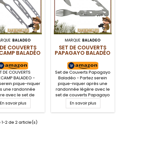
RQUE:
BALADEO
MARQUE:
BALADEO
 DE COUVERTS
SET DE COUVERTS
 CAMP BALADÉO
PAPAGAYO BALADÉO
T DE COUVERTS
Set de Couverts Papagayo
ECAMP BALADEO -
Baladéo - Partez serein
serein pique-niquer
pique-niquer après une
s une randonnée
randonnée légère avec le
re avec le set de
set de couverts Papagayo
verts BaseCamp
Baladeo. Ensemble de trois
En savoir plus
En savoir plus
. Ensemble de trois
couverts de camping tout
ts de camping tout
en acier inoxydable avec
er inoxydable avec
housse néoprène. Set de
 1-2 de 2 article(s)
sse néoprène et
couverts camping 6
squeton. Set de
fonctions (couteau,
verts camping 5
fourchette, cuillère, ouvre-
ctions (couteau,
boite, décapsuleur et tire-