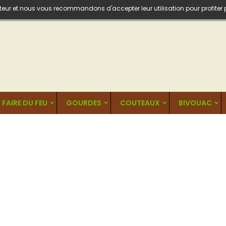
isateur et nous vous recommandons d'accepter leur utilisation pour profiter
FAIRE DU FEU
GOURDES
COUTEAUX
BIVOUAC