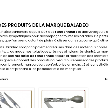
 DES PRODUITS DE LA MARQUE BALADEO
 Fidèle partenaire depuis 1995 des
randonneurs
et des voyageurs a
ires sympathiques pour accompagner toutes les balades. De petits ob
s, que l'on prend autant de plaisir à glisser dans sa poche qu’à utili
its Baladéo sont principalement réalisés dans des matériaux nobles 
ts,…) ou modernes (plastiques, résines et nylons résistants). La ma
on de son
matériel de randonnée
depuis la réalisation des première
 designers élaborent des produits nouveaux ou repensent des produits t
ncombrement, manipulation, confort, prise en main, …) et leur esthétiq
ue le client prendra à les posséder et à les manipuler.
oduits.
Tr