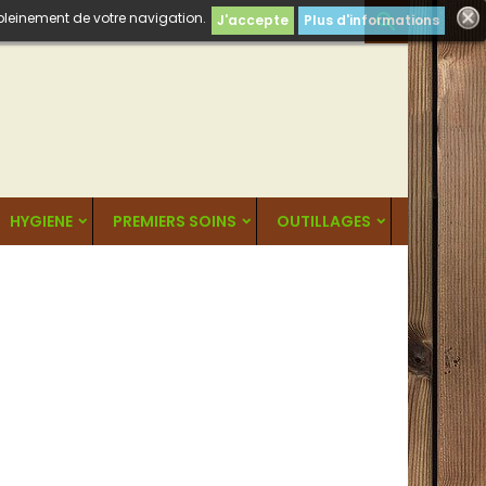
 pleinement de votre navigation.

J'accepte
Plus d'informations
HYGIENE
PREMIERS SOINS
OUTILLAGES