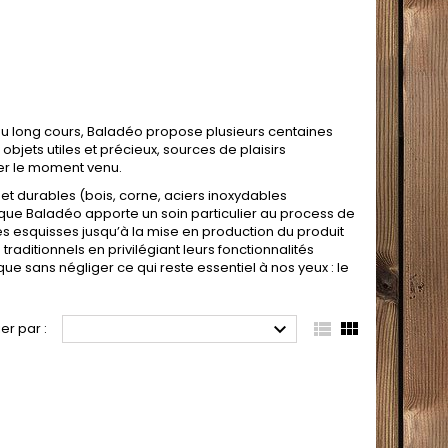
u long cours, Baladéo propose plusieurs centaines
jets utiles et précieux, sources de plaisirs
ser le moment venu.
et durables (bois, corne, aciers inoxydables
rque Baladéo apporte un soin particulier au process de
s esquisses jusqu’à la mise en production du produit
raditionnels en privilégiant leurs fonctionnalités
ue sans négliger ce qui reste essentiel à nos yeux : le



ier par :