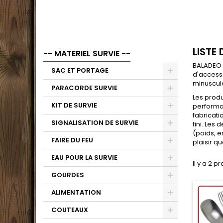
LISTE
-- MATERIEL SURVIE --
BALADEO :
SAC ET PORTAGE
d'accesso
minuscule
PARACORDE SURVIE
Les produ
KIT DE SURVIE
performan
fabricati
SIGNALISATION DE SURVIE
fini. Les
(poids, e
FAIRE DU FEU
plaisir q
EAU POUR LA SURVIE
Il y a 2 pr
GOURDES
ALIMENTATION
COUTEAUX