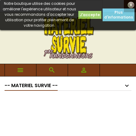
Notre boutique utilise des cookies pour

améliorer l'expérience utilisateur et nous
Plus
vous recommandons d'accepter leur
J'accepte
d'informations
utilisation pour profiter pleinement de
votre navigation.



-- MATERIEL SURVIE --