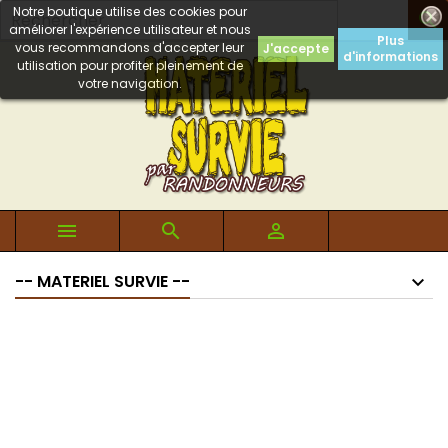
Notre boutique utilise des cookies pour

améliorer l'expérience utilisateur et nous
Plus
vous recommandons d'accepter leur
J'accepte
d'informations
utilisation pour profiter pleinement de
votre navigation.



-- MATERIEL SURVIE --