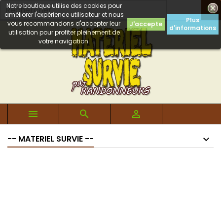
Notre boutique utilise des cookies pour

améliorer l'expérience utilisateur et nous
Plus
vous recommandons d'accepter leur
J'accepte
d'informations
utilisation pour profiter pleinement de
votre navigation.



-- MATERIEL SURVIE --