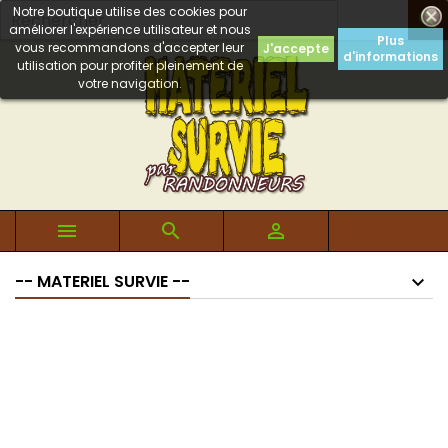
Notre boutique utilise des cookies pour

améliorer l'expérience utilisateur et nous
Plus
vous recommandons d'accepter leur
J'accepte
d'informations
utilisation pour profiter pleinement de
votre navigation.



-- MATERIEL SURVIE --