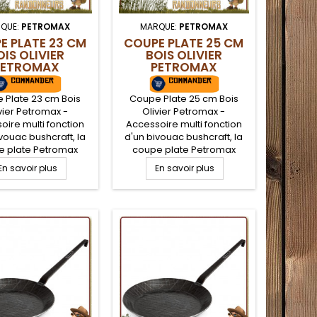
QUE:
PETROMAX
MARQUE:
PETROMAX
E PLATE 23 CM
COUPE PLATE 25 CM
OIS OLIVIER
BOIS OLIVIER
PETROMAX
PETROMAX
 Plate 23 cm Bois
Coupe Plate 25 cm Bois
vier Petromax -
Olivier Petromax -
oire multi fonction
Accessoire multi fonction
vouac bushcraft, la
d'un bivouac bushcraft, la
e plate Petromax
coupe plate Petromax
a aussi bien être
pourra aussi bien être
En savoir plus
En savoir plus
 en tant qu'assiette,
utilisée en tant qu'assiette,
 coupelle ou bien
bol, coupelle ou bien
 En bois d'olivier et
louche. En bois d'olivier et
ication à la main, la
de fabrication à la main, la
e plate Petromax
coupe plate Petromax
ent pour tous les
convient pour tous les
s. Longue durée de
aliments. Longue durée de
e à la finition huile-
vie grâce à la finition huile-
cire.
cire.