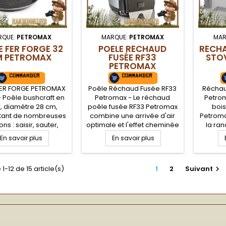
RQUE:
PETROMAX
MARQUE:
PETROMAX
MAR
E FER FORGÉ 32
POELE RÉCHAUD
RÉCH
M PETROMAX
FUSÉE RF33
STO
PETROMAX
FER FORGE PETROMAX
Poêle Réchaud Fusée RF33
Réchau
 Poêle bushcraft en
Petromax - Le réchaud
Petrom
r, diamètre 28 cm,
poêle fusée RF33 Petromax
bois
tant de nombreuses
combine une arrivée d'air
Petroma
ns : saisir, sauter,
optimale et l'effet cheminée
la ra
ijoter... En acier fer
d'un réchaud à bois, ce qui
survie
En savoir plus
En savoir plus
, elle possède une
permet un rendement
multi
lente conductivité
calorifique très performant.
réc
ique et est idéale
La trappe d'alimentation en
démo
1-12 de 15 article(s)
1
2
Suivant

r un campement
bois est conçue pour
robuste
raft originel, 100%
emmener le bois
de gr
 et sans revêtement
directement dans la
popotes
chambre de combustion.
ou ave
Réchaud bois bushcraft
puissant et efficace,...