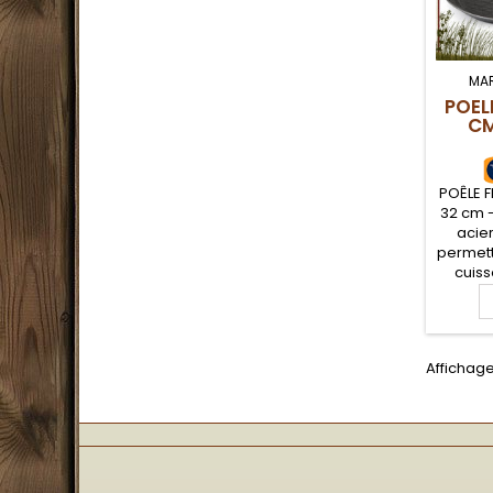
MA
POEL
C
POÊLE 
32 cm -
acie
permet
cuisso
dorer, m
forgé
excel
therm
Affichage 
pou
bushc
naturel