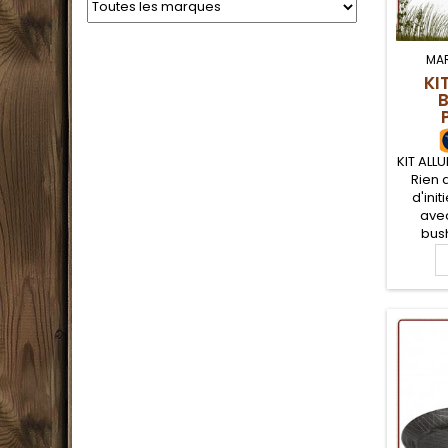
MA
KI
KIT ALL
Rien 
d'ini
avec
bus
d'allu
bois
morc
suppor
votre f
le 