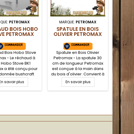
QUE:
PETROMAX
MARQUE:
PETROMAX
AUD BOIS HOBO
SPATULE EN BOIS
VE PETROMAX
OLIVIER PETROMAX
d Bois Hobo Stove
Spatule en Bois Olivier
ax - Le réchaud à
Petromax - La spatule 30
 Hobo Stove BK1
cm de longueur Petromax
x a été conçu pour
est conçue à la main dans
ndonnée bushcraft
du bois d'olivier. Convient à
 nature. Tout inox,
tous les aliments. Longue
En savoir plus
En savoir plus
-combustibles, ce
durée de vie grâce à sa
haud à bois est
finition huile-cire. Lanyard
ntable et ultra
cuir.
. Il peut supporter
osse marmites et
. Utilisable au bois
c un bruleur alcool