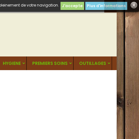
 pleinement de votre navigation.

J'accepte
Plus d'informations
HYGIENE
PREMIERS SOINS
OUTILLAGES