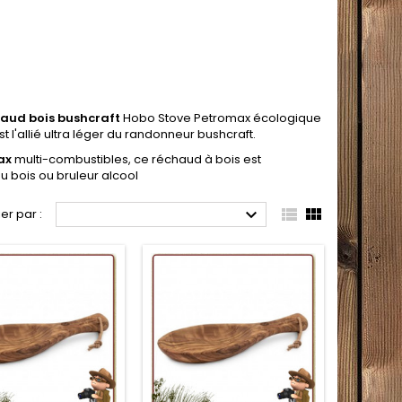
aud bois bushcraft
Hobo Stove Petromax écologique
 l'allié ultra léger du randonneur bushcraft.
ax
multi-combustibles, ce réchaud à bois est
u bois ou bruleur alcool



ier par :