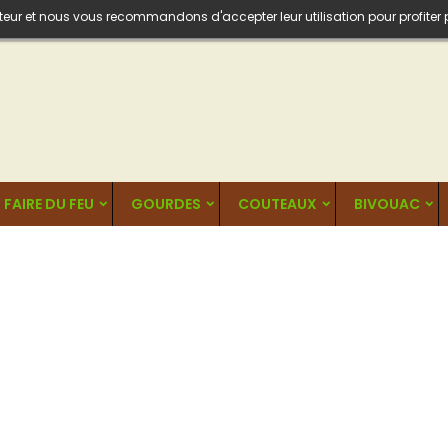
isateur et nous vous recommandons d'accepter leur utilisation pour profiter
FAIRE DU FEU
GOURDES
COUTEAUX
BIVOUAC