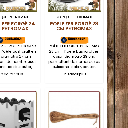
QUE:
PETROMAX
MARQUE:
PETROMAX
 FER FORGÉ 24
POELE FER FORGÉ 28
 PETROMAX
CM PETROMAX
ER FORGE PETROMAX
POÊLE FER FORGE PETROMAX
 Poêle bushcraft en
28 cm - Poêle bushcraft en
, diamètre 24 cm,
acier, diamètre 28 cm,
ant de nombreuses
permettant de nombreuses
ns : saisir, sauter,
cuissons : saisir, sauter,
ijoter... En acier fer
dorer, mijoter... En acier fer
En savoir plus
En savoir plus
 elle possède une
forgé, elle possède une
lente conductivité
excellente conductivité
ique et est idéale
thermique et est idéale
r un campement
pour un campement
aft originel, 100%
bushcraft originel, 100%
 et sans revêtement
naturel et sans revêtement