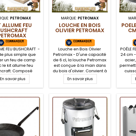
RQUE:
PETROMAX
MARQUE:
PETROMAX
MAR
T ALLUME FEU
LOUCHE EN BOIS
POELE
BUSHCRAFT
OLIVIER PETROMAX
CM
PETROMAX
UME FEU BUSHCRAFT -
Louche en Bois Olivier
POÊLE F
de plus simple que
Petromax - D'une capacité
24 cm -
tier un feu de camp
de 6 cl, la louche Petromax
acier
 le kit allume feu
est conçue à la main dans
permett
hcraft. Composé
du bois d'olivier. Convient à
cuisso
mettes, copeaux de
tous les aliments. Longue
dorer, m
En savoir plus
En savoir plus
 imbibés de cire,
durée de vie grâce à sa
forgé,
eaux de bois sec,
finition huile-cire. Lanyard
excel
t de montage. Créez
cuir.
therm
oyer allume feu avec
pou
kit feu bushcraft
bushcr
naturel