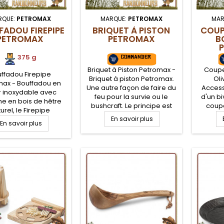
RQUE:
PETROMAX
MARQUE:
PETROMAX
MAR
FADOU FIREPIPE
BRIQUET À PISTON
COUP
PETROMAX
PETROMAX
B
375 g
Briquet à Piston Petromax -
Coupe
ffadou Firepipe
Briquet à piston Petromax.
Oli
max - Bouffadou en
Une autre façon de faire du
Access
r inoxydable avec
feu pour la survie ou le
d'un bi
e en bois de hêtre
bushcraft. Le principe est
coup
urel, le Firepipe
d'enflammer un morceau
pourr
omax est un tube
En savoir plus
En savoir plus
d'amadou grâce à la
utilisée
pique jusqu'à 98 cm
chaleur dégagée par la
bol,
m une fois replié).
pression du piston et
louche.
ue pour allumer un
l'échauffement de l'air dans
de fabr
 camp, ou raviver la
la chambre de
coup
 d'un réchaud bois
compression. Facile et
convi
craft randonnée.
fiable. Pierre à feu intégrée
aliment
en complément
vie grâc