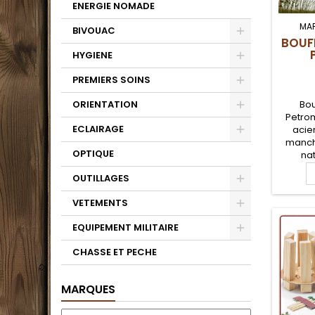
ENERGIE NOMADE
MA
BIVOUAC
BOUF
HYGIENE
PREMIERS SOINS
Bou
ORIENTATION
Petro
ECLAIRAGE
acie
manch
OPTIQUE
nat
Petr
OUTILLAGES
télesco
(60 c
VETEMENTS
Pratiq
feu de
EQUIPEMENT MILITAIRE
flamme
bush
CHASSE ET PECHE
MARQUES