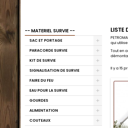
LISTE
-- MATERIEL SURVIE --
PETROMAX
SAC ET PORTAGE
qui utili
PARACORDE SURVIE
Tout en a
démontabl
KIT DE SURVIE
Il y a 15 p
SIGNALISATION DE SURVIE
FAIRE DU FEU
EAU POUR LA SURVIE
GOURDES
ALIMENTATION
COUTEAUX