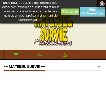
Notre boutique utilise des cookies pour

améliorer l'expérience utilisateur et nous
Plus
vous recommandons d'accepter leur
J'accepte
d'informations
utilisation pour profiter pleinement de
votre navigation.



-- MATERIEL SURVIE --