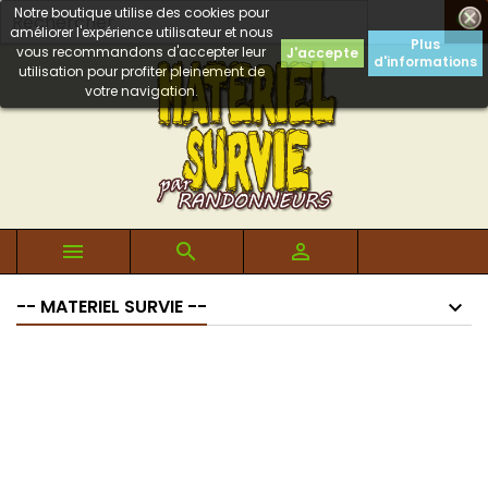
Notre boutique utilise des cookies pour

améliorer l'expérience utilisateur et nous
Plus
vous recommandons d'accepter leur
J'accepte
d'informations
utilisation pour profiter pleinement de
votre navigation.



-- MATERIEL SURVIE --