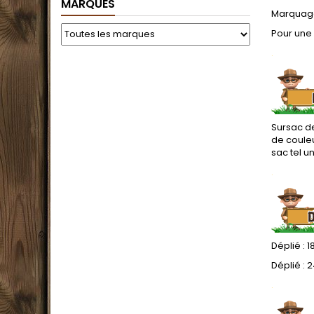
MARQUES
Marquage 
Pour une
.
Sursac d
de couleu
sac tel u
.
Déplié : 
Déplié : 2
.