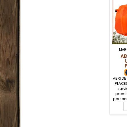
MAR
AB
L
ABRI DE
PLACES
survi
premi
personn
abri de 
monta
léger, 
son sac
Permet