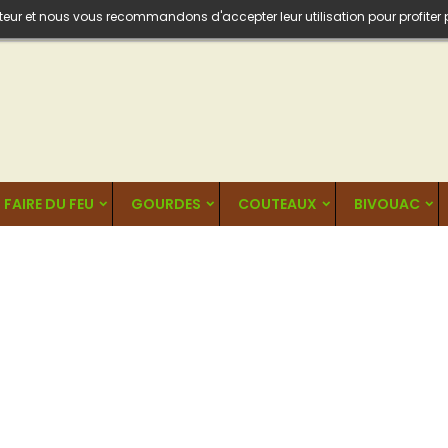
isateur et nous vous recommandons d'accepter leur utilisation pour profiter
FAIRE DU FEU
GOURDES
COUTEAUX
BIVOUAC