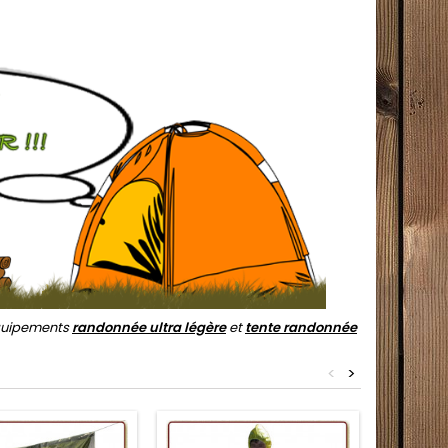
quipements
randonnée ultra légère
et
tente randonnée
<
>