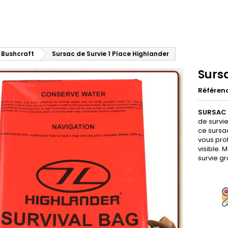
e Bushcraft
Sursac de Survie 1 Place Highlander
Sursa
Référen
SURSAC 
de survie
ce sursa
vous prot
visible. 
survie g