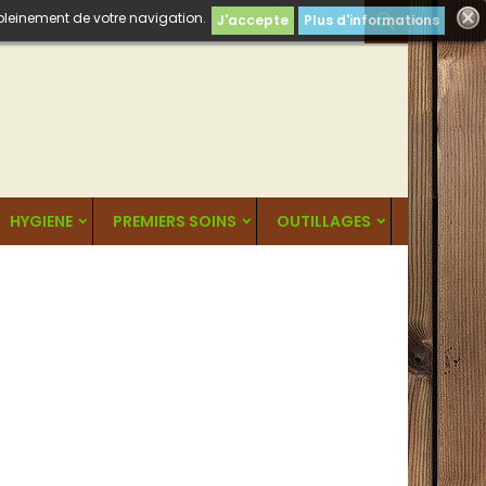
 pleinement de votre navigation.

J'accepte
Plus d'informations
HYGIENE
PREMIERS SOINS
OUTILLAGES