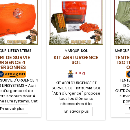
QUE:
LIFESYSTEMS
MARQUE:
SOL
MARQUE
RI DE SURVIE
KIT ABRI URGENCE
TENTE
URGENCE 4
SOL
ISOT
PERSONNES
O
IFESYSTEMS
310 g
 SURVIE D'URGENCE 4
TENT
KIT ABRI D'URGENCE ET
 LIFESYSTEMS - Abri
ISO
SURVIE SOL - Kit survie SOL
e d'urgence et de
OUTDOOR
"Abri d'urgence" propose
ers secours pour 4
survi
tous les éléments
es Lifesystems. Cet
pol
nécessaires à la
survie, très facile de
revête
En savoir plus
construction d'un abri de
ge, est compact et
En savoir plus
assure
survie d'urgence, en
facile à insérer dans
chal
randonnée. Le kit abri
 à dos. Enduction PU.
Range
d'urgence SOL ultra-léger
 de créer un micro-
fac
.
comporte un tarp