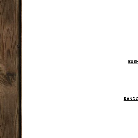
climat 
abrité 
Chemi
BUS
RAND