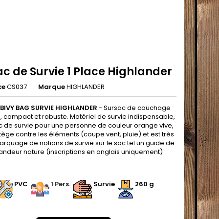
c de Survie 1 Place Highlander
ce
CS037
Marque
HIGHLANDER
BIVY BAG SURVIE HIGHLANDER
- Sursac de couchage
, compact et robuste. Matériel de survie indispensable,
c de survie pour une personne de couleur orange vive,
ège contre les éléments (coupe vent, pluie) et est très
Marquage de notions de survie sur le sac tel un guide de
randeur nature (inscriptions en anglais uniquement)
.
PVC
1 Pers.
Survie
260
g
.