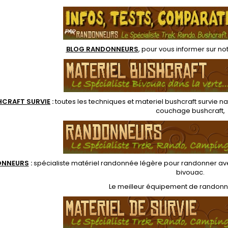
à l'intérieur chaud et
cordelet
polyéthylène renforcé,
de tous intempéries.
de surv
sardines alu, cordes et
née d'aération et
des é
instructions de survie
fenêtre
situat
survie. 
BLOG RANDONNEURS
, pour vous informer sur no
HCRAFT SURVIE
:
toutes les techniques et
materiel
bushcraft survie na
couchage bushcraft
,
ONNEUR
S
:
spécialiste matériel randonnée légère
pour randonner ave
bivouac
.
Le
meilleur équipement de randon