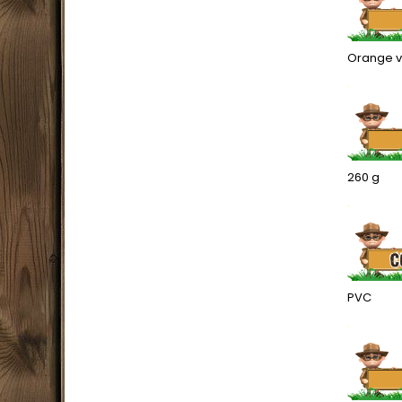
Orange vi
.
260 g
.
PVC
.