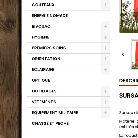
COUTEAUX
ENERGIE NOMADE
BIVOUAC
HYGIENE
PREMIERS SOINS

ORIENTATION
ECLAIRAGE
DESCRI
OPTIQUE
OUTILLAGES
SURSA
VETEMENTS
.
EQUIPEMENT MILITAIRE
Sursac d
Matériel 
CHASSE ET PECHE
est très v
La robust