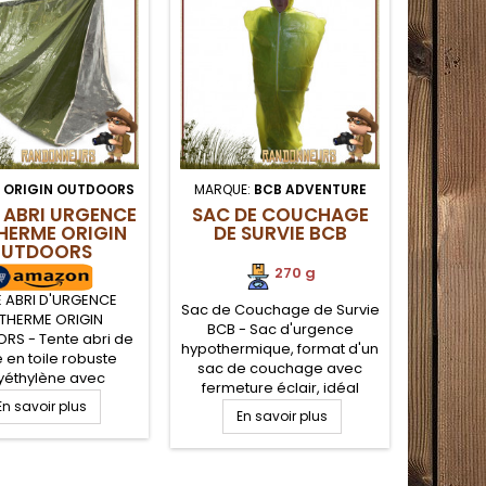
:
ORIGIN OUTDOORS
MARQUE:
BCB ADVENTURE
MA
 ABRI URGENCE
SAC DE COUCHAGE
TENTE 
HERME ORIGIN
DE SURVIE BCB
UTDOORS
270 g
E ABRI D'URGENCE
Sac de Couchage de Survie
TENTE
THERME ORIGIN
BCB - Sac d'urgence
ROTHCO
S - Tente abri de
hypothermique, format d'un
sur
e en toile robuste
sac de couchage avec
personne
yéthylène avec
fermeture éclair, idéal
réfléchi
ment argenté pour
En savoir plus
comme couverture de
corps
r le maintien de la
En savoir plus
E
survie et sursac de
montage 
eur corporelle.
couchage. Protection des
cordel
ment et montage
éléments, principalement
nylon. T
ile. Livrée avec
du froid et vent avec ce sac
pour 