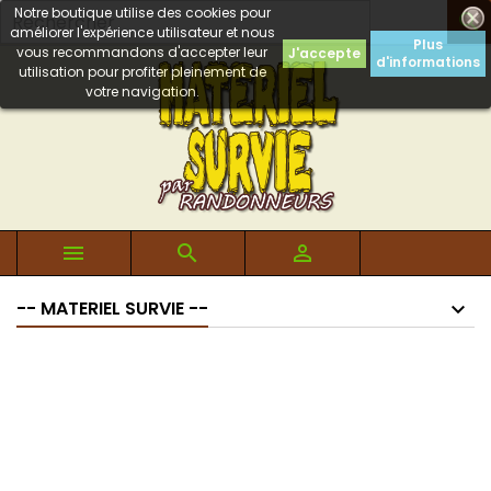
Notre boutique utilise des cookies pour

améliorer l'expérience utilisateur et nous
Plus
vous recommandons d'accepter leur
J'accepte
d'informations
utilisation pour profiter pleinement de
votre navigation.



-- MATERIEL SURVIE --