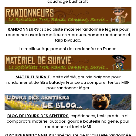
couchage bushcraft
,
RANDONNEUR
S
:
spécialiste matériel randonnée légère
pour
randonner avec les meilleures marques,
hamac randonnee
et
tarp bivouac
.
Le
meilleur équipement de randonnée
en France
MATERIEL SURVIE
, le site dédié,
gourde Nalgene pour
randonner
et de
filtre katadyn France
ou
comparer tentes MSR
pour randonner léger
BLOG DE L'OURS DES SENTIERS
, expériences, tests produits et
comparatifs matériel outdoor
,
gourde bouteille nalgene
, pour
randonner et
tente MSR
GROUPE RANDONNEURS :
Spécialiste de la
vaisselle randonnée