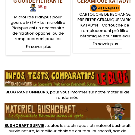
GOURDE FILTRANTE
CÉRAMIQUE KATADYN
META
35 g
CARTOUCHE DE RECHANGE
MicroFiltre Platypus pour
PRE FILTRE CÉRAMIQUE VARIO
gourde META - Le microfiltre
KATADYN - Cartouche de
Platypus est un accessoire
remplacement pré filtre
de filtration optionel ou de
céramique pour filtre eau
remplacement pour les
portable Katadyn VARIO
gourdes de filtration Meta de
En savoir plus
En savoir plus
Platypus. Le Microfiltre est
composé d'une membrane
de filtration à fibres creuses
.
qui permet de proposer un
bon débit de filtration et
d'arrêter tous les organismes
vivants et sédiments en...
BLOG RANDONNEURS
, pour vous informer sur notre
matériel de
randonnée
BUSHCRAFT SURVIE
:
toutes les techniques et
materiel
bushcraft
survie nature
, le meilleur choix de
couteau bushcraft
,
sac de