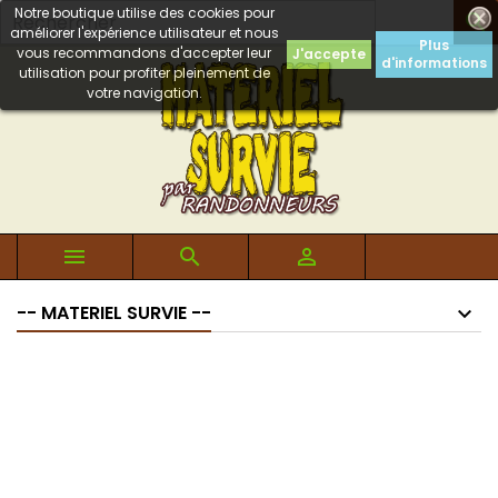
Notre boutique utilise des cookies pour

améliorer l'expérience utilisateur et nous
Plus
vous recommandons d'accepter leur
J'accepte
d'informations
utilisation pour profiter pleinement de
votre navigation.



-- MATERIEL SURVIE --