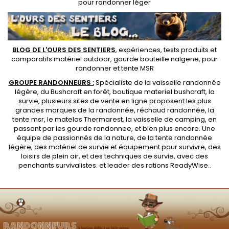
pour randonner léger
BLOG DE L'OURS DES SENTIERS
, expériences, tests produits et
comparatifs matériel outdoor
,
gourde bouteille nalgene
, pour
randonner et
tente MSR
GROUPE RANDONNEURS :
Spécialiste de la
vaisselle randonnée
légère
, du Bushcraft en forêt,
boutique materiel bushcraft
, la
survie, plusieurs sites de vente en ligne proposent les plus
grandes marques de la randonnée,
réchaud randonnée
, la
tente msr
, le matelas Thermarest, la
vaisselle de camping
, en
passant par les
gourde randonnee
, et bien plus encore. Une
équipe de passionnés de la nature, de la
tente randonnée
légère
, des
matériel de survie et équipement pour survivre
, des
loisirs de plein air, et des techniques de survie, avec des
penchants
survivalistes
. et leader des
rations ReadyWise
..