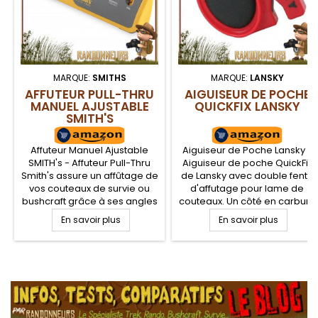
MARQUE:
SMITHS
MARQUE:
LANSKY
AFFUTEUR PULL-THRU
AIGUISEUR DE POCHE
MANUEL AJUSTABLE
QUICKFIX LANSKY
SMITH'S
Affuteur Manuel Ajustable
Aiguiseur de Poche Lansky -
SMITH's - Affuteur Pull-Thru
Aiguiseur de poche QuickFix
Smith's assure un affûtage de
de Lansky avec double fente
vos couteaux de survie ou
d'affutage pour lame de
bushcraft grâce à ses angles
couteaux. Un côté en carbure
de lames d'affûtages
de tungstène pour un
En savoir plus
En savoir plus
réglables. Cet aiguiseur
affutage rapide en deux trois
smith's permet d'aiguiser les
passages de la lame. Un
couteaux en harmonisant
côté en céramique pour la
l'angle des composants
finition du fil de la lame. Cet
.
abrasifs, cela jusqu'à six
aiguiseur se range
angles.
facilement.