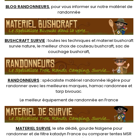
BLOG RANDONNEURS
, pour vous informer sur notre
matériel de
randonnée
BUSHCRAFT SURVIE
:
toutes les techniques et
materiel
bushcraft
survie nature
, le meilleur choix de
couteau bushcraft
,
sac de
couchage bushcraft
,
RANDONNEUR
S
:
spécialiste matériel randonnée légère
pour
randonner avec les meilleures marques,
hamac randonnee
et
tarp bivouac
.
Le
meilleur équipement de randonnée
en France
MATERIEL SURVIE
, le site dédié,
gourde Nalgene pour
randonner
et de
filtre katadyn France
ou
comparer tentes MSR