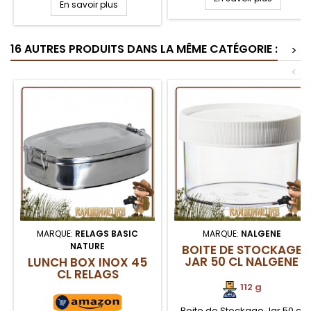
En savoir plus
permanent de votre popote,
bol de camping. Poignée en
bol ou poêle polyvalente.
Aluminium ultra robuste et
Très bonne prise en mains
surtout très légère pour les
pour cette pince preneuse
16 AUTRES PRODUITS DANS LA MÊME CATÉGORIE :
randonneurs soucieux du
>
de camping Tatonka, idéale
poids de leur sac à dos
en randonnée légère
<
MARQUE:
RELAGS BASIC
MARQUE:
NALGENE
NATURE
BOITE DE STOCKAGE
JAR 50 CL NALGENE
LUNCH BOX INOX 45
CL RELAGS
112 g
Boite de Stockage Jar 50 cl