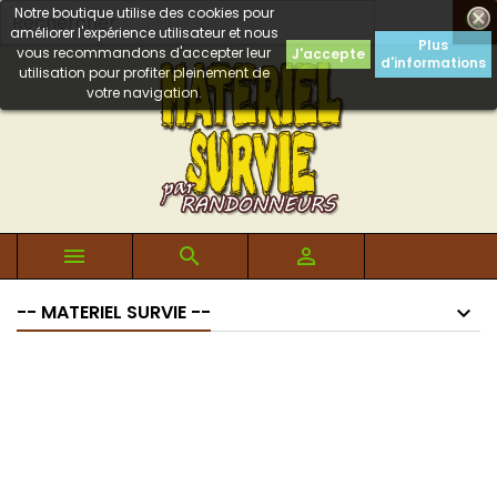
Notre boutique utilise des cookies pour

améliorer l'expérience utilisateur et nous
Plus
vous recommandons d'accepter leur
J'accepte
d'informations
utilisation pour profiter pleinement de
votre navigation.



-- MATERIEL SURVIE --