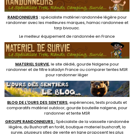
RANDONNEUR
S
:
spécialiste matériel randonnée légère
pour
randonner avec les meilleures marques,
hamac randonnee
et
tarp bivouac
.
Le
meilleur équipement de randonnée
en France
MATERIEL SURVIE
, le site dédié,
gourde Nalgene pour
randonner
et de
filtre katadyn France
ou
comparer tentes MSR
pour randonner léger
BLOG DE L'OURS DES SENTIERS
, expériences, tests produits et
comparatifs matériel outdoor
,
gourde bouteille nalgene
, pour
randonner et
tente MSR
GROUPE RANDONNEURS :
Spécialiste de la
vaisselle randonnée
légère
, du Bushcraft en forêt,
boutique materiel bushcraft
, la
survie, plusieurs sites de vente en ligne proposent les plus