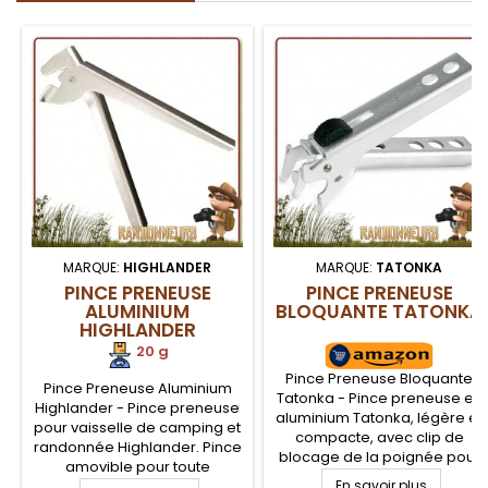
MARQUE:
HIGHLANDER
MARQUE:
TATONKA
PINCE PRENEUSE
PINCE PRENEUSE
ALUMINIUM
BLOQUANTE TATONKA
HIGHLANDER
20 g
Pince Preneuse Bloquante
Pince Preneuse Aluminium
Tatonka - Pince preneuse en
Highlander - Pince preneuse
aluminium Tatonka, légère et
pour vaisselle de camping et
compacte, avec clip de
randonnée Highlander. Pince
blocage de la poignée pour
amovible pour toute
assurer le maintien
casserole, poele, assiette et
En savoir plus