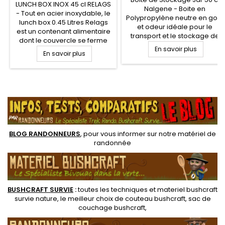
LUNCH BOX INOX 45 cl RELAGS
Nalgene - Boite en
- Tout en acier inoxydable, le
Polypropylène neutre en goût
lunch box 0.45 Litres Relags
et odeur idéale pour le
est un contenant alimentaire
transport et le stockage de
dont le couvercle se ferme
vos aliments, produits
par deux clips pour assurer
En savoir plus
En savoir plus
cosmétiques et divers
un parfait maintien de
accessoires que vous
l'ensemble. Idéal pour le
désirez en parallèle protéger
transport de vos aliments et
des éléments extérieurs tels
autres matériels de
.
que l'eau et la poussière.
randonnée, pêche et survie.
Conteneur alimentaire
pratique au camping, survie
et voyage.
BLOG RANDONNEURS
, pour vous informer sur notre
matériel de
randonnée
BUSHCRAFT SURVIE
:
toutes les techniques et
materiel
bushcraft
survie nature
, le meilleur choix de
couteau bushcraft
,
sac de
couchage bushcraft
,