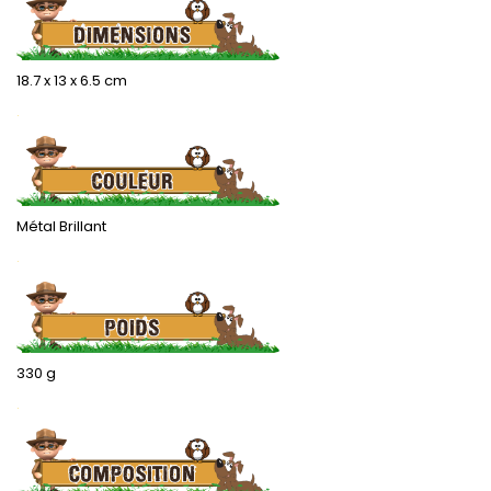
18.7 x 13 x 6.5 cm
.
Métal Brillant
.
330 g
.