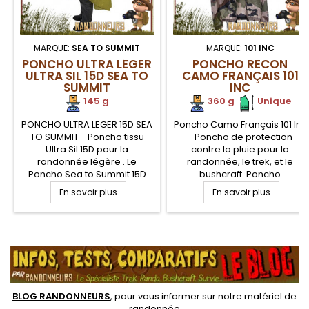
MARQUE:
SEA TO SUMMIT
MARQUE:
101 INC
PONCHO ULTRA LÉGER
PONCHO RECON
ULTRA SIL 15D SEA TO
CAMO FRANÇAIS 101
SUMMIT
INC
145 g
360 g
.
.
Unique
PONCHO ULTRA LEGER 15D SEA
Poncho Camo Français 101 Inc
TO SUMMIT - Poncho tissu
- Poncho de protection
Ultra Sil 15D pour la
contre la pluie pour la
randonnée légère . Le
randonnée, le trek, et le
Poncho Sea to Summit 15D
bushcraft. Poncho
Ultra Sil (silnylon 15 Deniers)
Camouflage Armée
En savoir plus
En savoir plus
est extrêmement léger avec
française pour randonner ou
ses 145 grammes, une
la chasse. Nombreuses
protection idéale pour les
sangles de réglages et de
.
randonneurs en quête
maintien au niveau de la
d'optimisation du poids du
capuche et des avant-bras.
sac à dos
BLOG RANDONNEURS
, pour vous informer sur notre
matériel de
randonnée