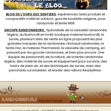
BLOG DE L'OURS DES SENTIERS
, expériences, tests produits et
comparatifs matériel outdoor
,
gourde bouteille nalgene
, pour
randonner et
tente MSR
GROUPE RANDONNEURS :
Spécialiste de la
vaisselle randonnée
légère
, du Bushcraft en forêt,
boutique materiel bushcraft
, la
survie, plusieurs sites de vente en ligne proposent les plus
grandes marques de la randonnée,
réchaud randonnée
, la
tente msr
, le matelas Thermarest, la
vaisselle de camping
, en
passant par les
gourde randonnee
, et bien plus encore. Une
équipe de passionnés de la nature, de la
tente randonnée
légère
, des
matériel de survie et équipement pour survivre
, des
loisirs de plein air, et des techniques de survie, avec des
penchants
survivalistes
. et leader des
rations ReadyWise
..
© Copyright 2026 - MATERIEL SURVIE -. All Rights Reserved.