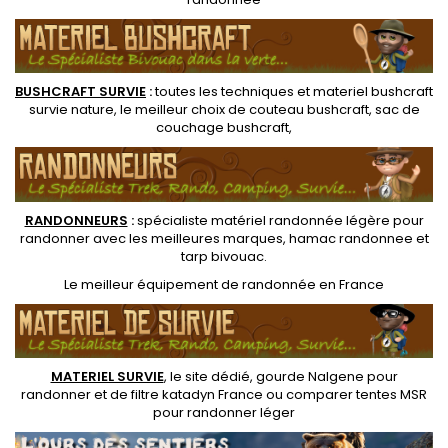
BUSHCRAFT SURVIE
:
toutes les techniques et
materiel
bushcraft
survie nature
, le meilleur choix de
couteau bushcraft
,
sac de
couchage bushcraft
,
RANDONNEUR
S
:
spécialiste matériel randonnée légère
pour
randonner avec les meilleures marques,
hamac randonnee
et
tarp bivouac
.
Le
meilleur équipement de randonnée
en France
MATERIEL SURVIE
, le site dédié,
gourde Nalgene pour
randonner
et de
filtre katadyn France
ou
comparer tentes MSR
pour randonner léger