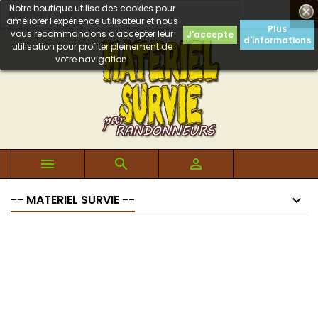
Notre boutique utilise des cookies pour

améliorer l'expérience utilisateur et nous
Plus
vous recommandons d'accepter leur
J'accepte
d'informations
utilisation pour profiter pleinement de
votre navigation.



-- MATERIEL SURVIE --