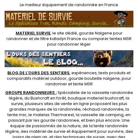
Le
meilleur équipement de randonnée
en France
MATERIEL SURVIE
, le site dédié,
gourde Nalgene pour
randonner
et de
filtre katadyn France
ou
comparer tentes MSR
pour randonner léger
BLOG DE L'OURS DES SENTIERS
, expériences, tests produits et
comparatifs matériel outdoor
,
gourde bouteille nalgene
, pour
randonner et
tente MSR
GROUPE RANDONNEURS :
Spécialiste de la
vaisselle randonnée
légère
, du Bushcraft en forêt,
boutique materiel bushcraft
, la
survie, plusieurs sites de vente en ligne proposent les plus
grandes marques de la randonnée,
réchaud randonnée
, la
tente msr
, le matelas Thermarest, la
vaisselle de camping
, en
passant par les
gourde randonnee
, et bien plus encore. Une
équipe de passionnés de la nature, de la
tente randonnée
légère
, des
matériel de survie et équipement pour survivre
, des
loisirs de plein air, et des techniques de survie, avec des