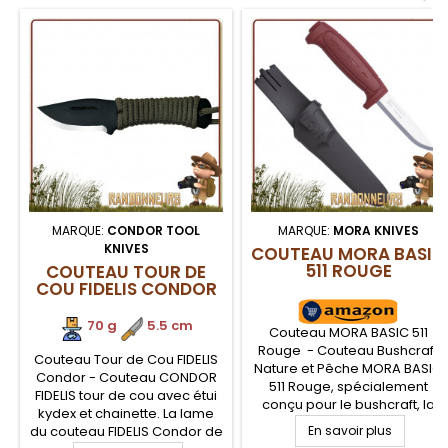
MARQUE:
CONDOR TOOL
MARQUE:
MORA KNIVES
KNIVES
COUTEAU MORA BASIC
511 ROUGE
COUTEAU TOUR DE
COU FIDELIS CONDOR
70 g
.
5.5 cm
Couteau MORA BASIC 511
Rouge - Couteau Bushcraft
Couteau Tour de Cou FIDELIS
Nature et Pêche MORA BASIC
Condor - Couteau CONDOR
511 Rouge, spécialement
FIDELIS tour de cou avec étui
conçu pour le bushcraft, la
kydex et chainette. La lame
survie et les travaux en pleine
du couteau FIDELIS Condor de
En savoir plus
nature. Couteau Mora BASIC