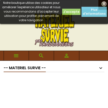
Notre boutique utilise des cookies pour

améliorer l'expérience utilisateur et nous
Plus
vous recommandons d'accepter leur
J'accepte
d'informations
utilisation pour profiter pleinement de
votre navigation.



-- MATERIEL SURVIE --