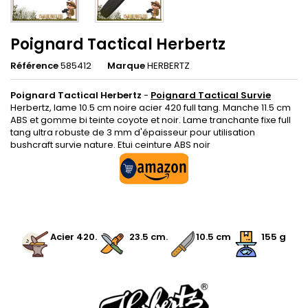
Poignard Tactical Herbertz
Référence
585412
Marque
HERBERTZ
Poignard Tactical Herbertz
-
Poignard Tactical Survie
Herbertz, lame 10.5 cm noire acier 420 full tang. Manche 11.5 cm
ABS et gomme bi teinte coyote et noir. Lame tranchante fixe full
tang ultra robuste de 3 mm d'épaisseur pour utilisation
bushcraft survie nature. Etui ceinture ABS noir
.
.
Acier 420
.
.
.
23.5 cm
.
10.5 cm
155 g
.