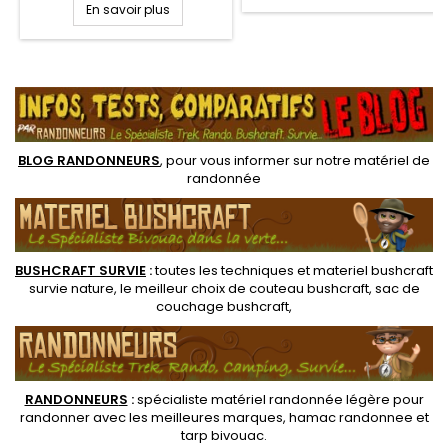
5.5 cm en acier 1075 haute
En savoir plus
511 Rouge, lame acier
teneur en carbone est
carbone 8.6 cm tranchante
recouverte de poudre époxy
avec manche gomme anti
noire. Manche tressage
dérapant, rouge, même les
.
paracorde pour une bonne
mains mouillées
prise en mains
BLOG RANDONNEURS
, pour vous informer sur notre
matériel de
randonnée
BUSHCRAFT SURVIE
:
toutes les techniques et
materiel
bushcraft
survie nature
, le meilleur choix de
couteau bushcraft
,
sac de
couchage bushcraft
,
RANDONNEUR
S
:
spécialiste matériel randonnée légère
pour
randonner avec les meilleures marques,
hamac randonnee
et
tarp bivouac
.