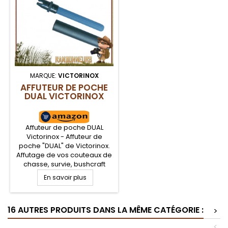
MARQUE:
VICTORINOX
AFFUTEUR DE POCHE
DUAL VICTORINOX
Affuteur de poche DUAL
Victorinox - Affuteur de
poche "DUAL" de Victorinox.
Affutage de vos couteaux de
chasse, survie, bushcraft
avec cet affuteur de poche
En savoir plus
en pierre et céramique. Idéal
pour l'affutage de la lame de
votre couteau, canif et
16 AUTRES PRODUITS DANS LA MÊME CATÉGORIE :
poignard. Compact et léger,
>
en étui de la taille d'un stylo
<