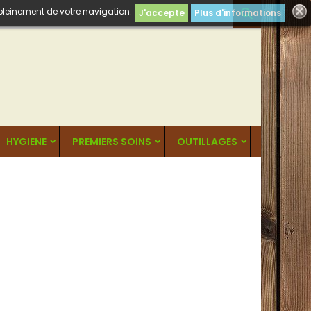
 pleinement de votre navigation.

J'accepte
Plus d'informations
HYGIENE
PREMIERS SOINS
OUTILLAGES