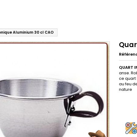
nique Aluminium 30 cl CAO
Quar
Référen
QUART I
anse. Ro
ce quart
au feu d
nature