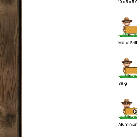
10 x 5 x 5
.
Métal Bril
.
38 g
.
Aluminiu
.