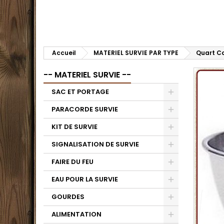
Accueil
MATERIEL SURVIE PAR TYPE
Quart Co
-- MATERIEL SURVIE --
SAC ET PORTAGE
PARACORDE SURVIE
KIT DE SURVIE
SIGNALISATION DE SURVIE
FAIRE DU FEU
EAU POUR LA SURVIE
GOURDES
ALIMENTATION