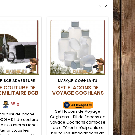
<
>
E:
BCB ADVENTURE
MARQUE:
COGHLAN'S
M
DE COUTURE DE
SET FLACONS DE
TENTE
 MILITAIRE BCB
VOYAGE COGHLANS
RÉUT
85 g
Set Flacons de Voyage
TENTE
 couture de poche
Coghlans - Kit de flacons de
REUTILI
 BCB - Kit de couture
voyage Coghlans composé
abri d
e BCB International
de différents récipients et
robust
tenant tous les
bouteilles. Kit de flacons de
revêtem