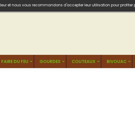
isateur et nous vous recommandons d'accepter leur utilisation pour profiter
FAIRE DU FEU
GOURDES
COUTEAUX
BIVOUAC