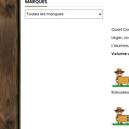
MARQUES
Quart Con
Léger, co
L'alumini
Volume u
.
Robustess
.