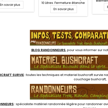
élément
erméables, une
10 Litres. Fermeture étanche
En savoir plus
répara
sole à liquide, un
par enroulage du haut du
En savoir plus
et diver
phosphorescent, un
sac et clip de fixation. Sac
léger, 
et de survie à bille
étanche pour le transport et
poc
, une pierre allume
protection de votre matériel
facil
ferrocérium et un
en randonnée, voyage,
.
paqueta
 pour le garder sur
expédition et sport
à son
soi.
nautique. Toile ripstop
camou
difficilement déchirable.
f
BLOG RANDONNEURS
, pour vous informer sur no
HCRAFT SURVIE
:
toutes les techniques et
materiel
bushcraft survie na
couchage bushcraft
,
ONNEUR
S
:
spécialiste matériel randonnée légère
pour randonner ave