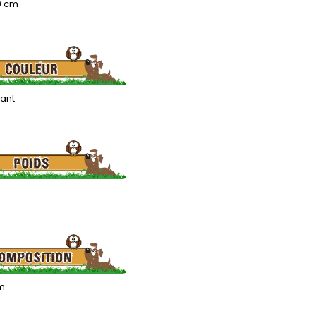
.9 cm
lant
m