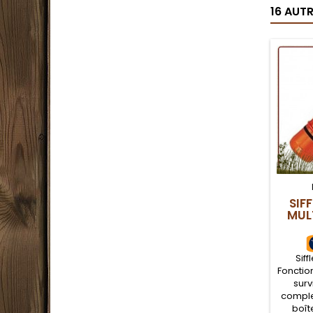
16 AUT
SIF
MUL
Siff
Fonction
surv
complet
boît