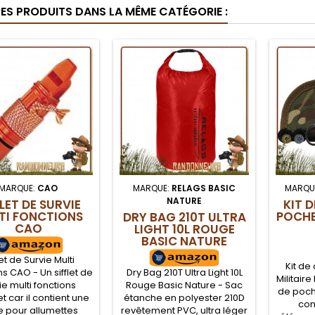
RES PRODUITS DANS LA MÊME CATÉGORIE :
MARQUE:
CAO
MARQUE:
RELAGS BASIC
MARQU
NATURE
FLET DE SURVIE
KIT 
TI FONCTIONS
POCHE
DRY BAG 210T ULTRA
CAO
LIGHT 10L ROUGE
BASIC NATURE
let de Survie Multi
Kit de
s CAO - Un sifflet de
Dry Bag 210T Ultra Light 10L
Militaire
ie multi fonctions
Rouge Basic Nature - Sac
de poch
 car il contient une
étanche en polyester 210D
con
e pour allumettes
revêtement PVC, ultra léger