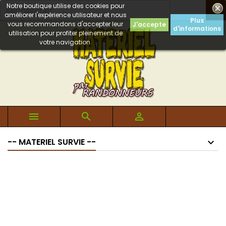
Notre boutique utilise des cookies pour

améliorer l'expérience utilisateur et nous
Plus
vous recommandons d'accepter leur
J'accepte
d'informations
utilisation pour profiter pleinement de
votre navigation.



-- MATERIEL SURVIE --