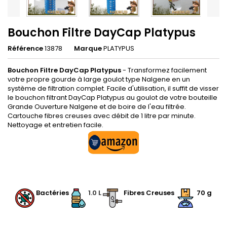
Bouchon Filtre DayCap Platypus
Référence
13878
Marque
PLATYPUS
Bouchon Filtre DayCap Platypus
- Transformez facilement
votre propre gourde à large goulot type Nalgene en un
système de filtration complet. Facile d'utilisation, il suffit de visser
le bouchon filtrant DayCap Platypus au goulot de votre bouteille
Grande Ouverture Nalgene et de boire de l'eau filtrée.
Cartouche fibres creuses avec débit de 1 litre par minute.
Nettoyage et entretien facile.
.
Bactéries
1.0 L
Fibres Creuses
70 g
.