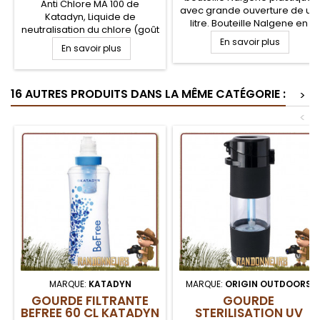
Anti Chlore MA 100 de
avec grande ouverture de un
Katadyn, Liquide de
litre. Bouteille Nalgene en
neutralisation du chlore (goût
tritan, robuste, adaptée à la
et odeur) contenu dans l'eau
En savoir plus
En savoir plus
randonnée, survie et
après traitement chimique. Le
Bushcraft. La Gourde NALGENE
MICROPUR Antichlore MA 100
est résistante, quasi
de Katadyn est à utiliser
incassable, et ne donne ni
16 AUTRES PRODUITS DANS LA MÊME CATÉGORIE :
après la purification de votre
>
goûts, ni odeurs à vos
eau avec MICROPUR Forte
boissons et garantie sans
<
BPA. Base droite pour
l'intégrer dans la...
MARQUE:
KATADYN
MARQUE:
ORIGIN OUTDOORS
GOURDE FILTRANTE
GOURDE
BEFREE 60 CL KATADYN
STERILISATION UV