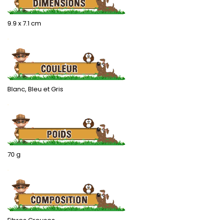
9.9 x 7.1 cm
.
Blanc, Bleu et Gris
.
70 g
.