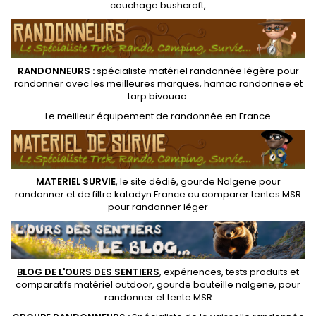
couchage bushcraft
,
RANDONNEUR
S
:
spécialiste matériel randonnée légère
pour
randonner avec les meilleures marques,
hamac randonnee
et
tarp bivouac
.
Le
meilleur équipement de randonnée
en France
MATERIEL SURVIE
, le site dédié,
gourde Nalgene pour
randonner
et de
filtre katadyn France
ou
comparer tentes MSR
pour randonner léger
BLOG DE L'OURS DES SENTIERS
, expériences, tests produits et
comparatifs matériel outdoor
,
gourde bouteille nalgene
, pour
randonner et
tente MSR