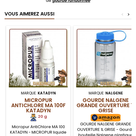
de
gourde randonnée
VOUS AIMEREZ AUSSI
<
>
MARQUE:
KATADYN
MARQUE:
NALGENE
MICROPUR
GOURDE NALGENE
ANTICHLORE MA 100F
GRANDE OUVERTURE 1L
KATADYN
GRISE
20 g
GOURDE NALGENE GRANDE
Micropur AntiChlore MA 100
OUVERTURE 1L GRISE - Gourde
KATADYN - MICROPUR liquide
bouteille Nalgene plastique