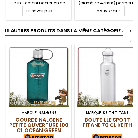
le traitement bactérien de
(diamètre 42mm) permet le
l'eau. Chaque pastille permet
remplacement de la
En savoir plus
En savoir plus
de traiter un litre d'eau, après
cartouche d'origine après
30 minutes d'attente.
usage ou la transformation
Traitement de purification de
de votre gourde souple
16 AUTRES PRODUITS DANS LA MÊME CATÉGORIE :
l'eau en randonnée,
hydrapak en gourde filtrante.
>
bushcraft et survie contre les
<
bactéries, virus et autres
organismes de l'eau
MARQUE:
NALGENE
MARQUE:
KEITH TITANE
GOURDE NALGENE
BOUTEILLE SPORT
PETITE OUVERTURE 100
TITANE 70 CL KEITH
CL OCEAN GREEN