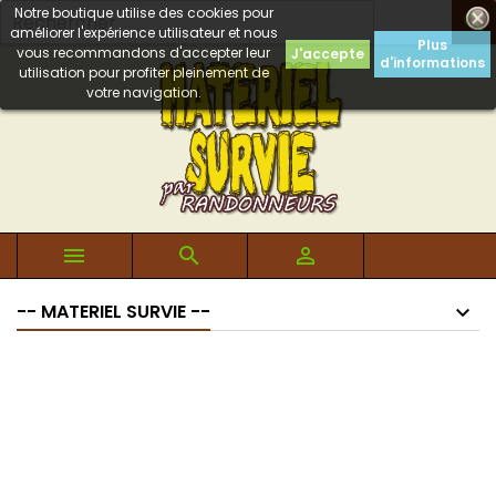
Notre boutique utilise des cookies pour

améliorer l'expérience utilisateur et nous
Plus
vous recommandons d'accepter leur
J'accepte
d'informations
utilisation pour profiter pleinement de
votre navigation.



-- MATERIEL SURVIE --