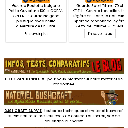
Gourde Bouteille Nalgene
Gourde Sport Titane 70 cl
Petite Ouverture 100 cl OCEAN
KEITH - Gourde bouteille ultra
GREEN - Gourde Nalgene
légère en titane, la bouteille
plastique avec petite
Sport de randonnée légère
ouverture de un 1 litre.
Keith, de volume 70 cl, est
Bouteille Nalgene en tritan,
ultra robuste et surtout très
En savoir plus
En savoir plus
robuste, adaptée à la
appréciée par les
randonnée, survie et
randonneurs du fait de son
Bushcraft. La Gourde NALGENE
poids plume de 110 g
est résistante, quasi
seulement. Bouchon à vis
.
incassable, et ne donne ni
avec poignée rétractable et
goûts, ni odeurs à vos
joint
boissons et garantie sans
BPA
BLOG RANDONNEURS
, pour vous informer sur notre
matériel de
randonnée
BUSHCRAFT SURVIE
:
toutes les techniques et
materiel
bushcraft
survie nature
, le meilleur choix de
couteau bushcraft
,
sac de
couchage bushcraft
,