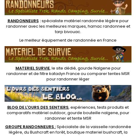
RANDONNEUR
S
:
spécialiste matériel randonnée légère
pour
randonner avec les meilleures marques,
hamac randonnee
et
tarp bivouac
.
Le
meilleur équipement de randonnée
en France
MATERIEL SURVIE
, le site dédié,
gourde Nalgene pour
randonner
et de
filtre katadyn France
ou
comparer tentes MSR
pour randonner léger
BLOG DE L'OURS DES SENTIERS
, expériences, tests produits et
comparatifs matériel outdoor
,
gourde bouteille nalgene
, pour
randonner et
tente MSR
GROUPE RANDONNEURS :
Spécialiste de la
vaisselle randonnée
légère
, du Bushcraft en forêt,
boutique materiel bushcraft
, la