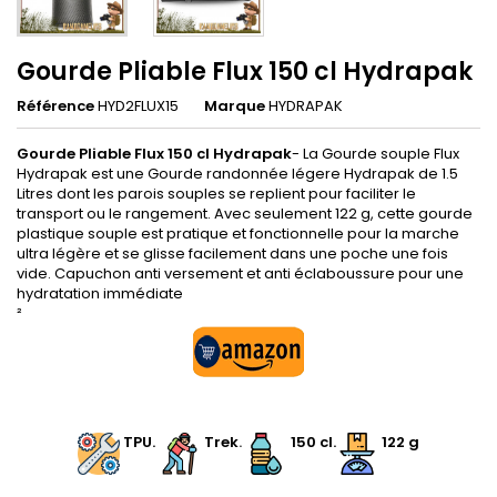
Gourde Pliable Flux 150 cl Hydrapak
Référence
HYD2FLUX15
Marque
HYDRAPAK
Gourde Pliable Flux 150 cl Hydrapak
- La Gourde souple Flux
Hydrapak est une Gourde randonnée légere Hydrapak de 1.5
Litres dont les parois souples se replient pour faciliter le
transport ou le rangement. Avec seulement 122 g, cette gourde
plastique souple est pratique et fonctionnelle pour la marche
ultra légère et se glisse facilement dans une poche une fois
vide. Capuchon anti versement et anti éclaboussure pour une
hydratation immédiate
²
.
.
TPU.
.
Trek
.
.
150 cl
.
122 g
.