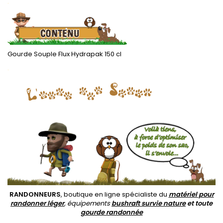
.
Gourde Souple Flux Hydrapak 150 cl
.
RANDONNEURS
, boutique en ligne spécialiste du
matériel pour
randonner léger
, équipements
bushraft survie nature
et toute
gourde randonnée