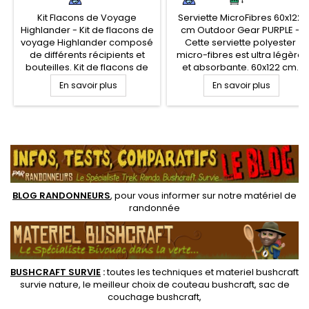
Kit Flacons de Voyage
Serviette MicroFibres 60x122
Highlander - Kit de flacons de
cm Outdoor Gear PURPLE -
voyage Highlander composé
Cette serviette polyester
de différents récipients et
micro-fibres est ultra légère
bouteilles. Kit de flacons de
et absorbante. 60x122 cm.
voyage pour le stockage et
Absorbe cinq fois son poids
En savoir plus
En savoir plus
transport de vos produits
en eau. Douce au toucher.
d'hygiène et santé, sur des
Serviette micro-fibres pour la
volumes compatibles avec le
randonnée légère et toutes
transport aérien et
activités de camping et
.
randonnée légère
sportives
BLOG RANDONNEURS
, pour vous informer sur notre
matériel de
randonnée
BUSHCRAFT SURVIE
:
toutes les techniques et
materiel
bushcraft
survie nature
, le meilleur choix de
couteau bushcraft
,
sac de
couchage bushcraft
,