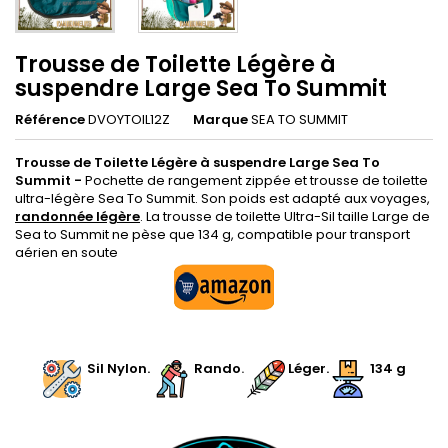
Trousse de Toilette Légère à
suspendre Large Sea To Summit
Référence
DVOYTOIL12Z
Marque
SEA TO SUMMIT
Trousse de Toilette Légère à suspendre Large Sea To
Summit -
Pochette de rangement zippée et trousse de toilette
ultra-légère Sea To Summit. Son poids est adapté aux voyages,
randonnée légère
. La trousse de toilette Ultra-Sil taille Large de
Sea to Summit ne pèse que 134 g, compatible pour transport
aérien en soute
.
.
Sil Nylon
.
.
Rando
.
.
Léger.
134 g
.