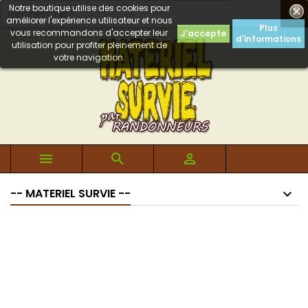
Notre boutique utilise des cookies pour

améliorer l'expérience utilisateur et nous
Plus
vous recommandons d'accepter leur
J'accepte
d'informations
utilisation pour profiter pleinement de
votre navigation.



-- MATERIEL SURVIE --