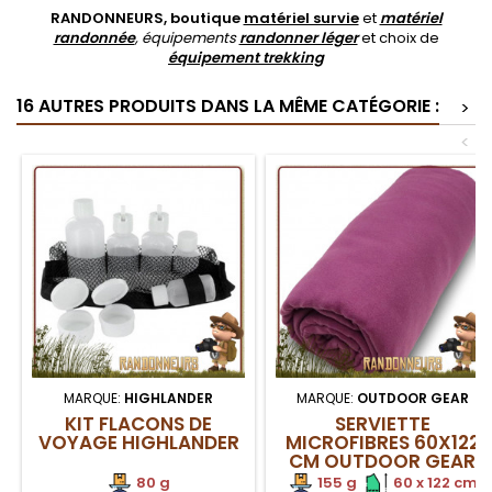
RANDONNEURS, boutique
matériel survie
et
matériel
randonnée
, équipements
randonner léger
et choix de
équipement trekking
16 AUTRES PRODUITS DANS LA MÊME CATÉGORIE :
>
<
MARQUE:
HIGHLANDER
MARQUE:
OUTDOOR GEAR
KIT FLACONS DE
SERVIETTE
VOYAGE HIGHLANDER
MICROFIBRES 60X122
CM OUTDOOR GEAR
PURPLE
80 g
155 g
.
.
60 x 122 cm