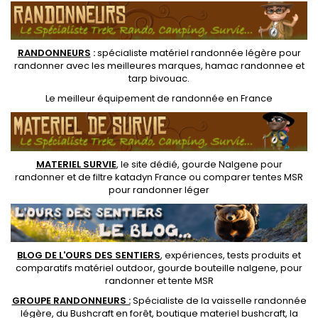
RANDONNEUR
S
:
spécialiste matériel randonnée légère
pour
randonner avec les meilleures marques,
hamac randonnee
et
tarp bivouac
.
Le
meilleur équipement de randonnée
en France
MATERIEL SURVIE
, le site dédié,
gourde Nalgene pour
randonner
et de
filtre katadyn France
ou
comparer tentes MSR
pour randonner léger
BLOG DE L'OURS DES SENTIERS
, expériences, tests produits et
comparatifs matériel outdoor
,
gourde bouteille nalgene
, pour
randonner et
tente MSR
GROUPE RANDONNEURS :
Spécialiste de la
vaisselle randonnée
légère
, du Bushcraft en forêt,
boutique materiel bushcraft
, la