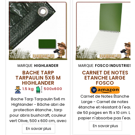
MARQUE:
HIGHLANDER
MARQUE:
FOSCO INDUSTRIES
BACHE TARP
CARNET DE NOTES
TARPAULIN 5X6 M
ETANCHE LARGE
HIGHLANDER
FOSCO
1.5 kg
.
.
500x600
Carnet de Notes Étanche
Bache Tarp Tarpaulin 5x6 m
Large - Carnet de notes
Highlander - Bâche abri de
étanche et résistant à l'eau
protection étanche , tarp
de 50 pages en 15 x 10 cm. Le
pour abris bushcraft, couleur
papier n'absorbe pas l'eau
vert Olive, 500 x 600 cm, avec
s'il est immergé et ne se
œillets aluminium aux quatre
En savoir plus
En savoir plus
déchire pas, ce qui fait un
coins. Bâche en Polyéthylène
carnet robuste et pratique