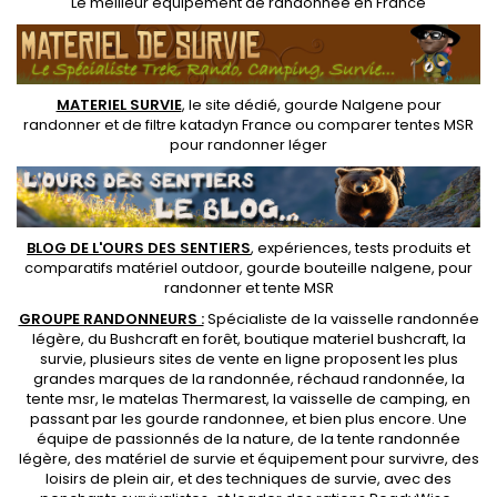
Le
meilleur équipement de randonnée
en France
MATERIEL SURVIE
, le site dédié,
gourde Nalgene pour
randonner
et de
filtre katadyn France
ou
comparer tentes MSR
pour randonner léger
BLOG DE L'OURS DES SENTIERS
, expériences, tests produits et
comparatifs matériel outdoor
,
gourde bouteille nalgene
, pour
randonner et
tente MSR
GROUPE RANDONNEURS :
Spécialiste de la
vaisselle randonnée
légère
, du Bushcraft en forêt,
boutique materiel bushcraft
, la
survie, plusieurs sites de vente en ligne proposent les plus
grandes marques de la randonnée,
réchaud randonnée
, la
tente msr
, le matelas Thermarest, la
vaisselle de camping
, en
passant par les
gourde randonnee
, et bien plus encore. Une
équipe de passionnés de la nature, de la
tente randonnée
légère
, des
matériel de survie et équipement pour survivre
, des
loisirs de plein air, et des techniques de survie, avec des