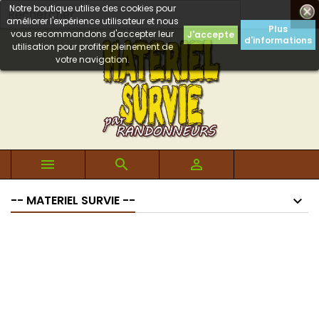
Notre boutique utilise des cookies pour

améliorer l'expérience utilisateur et nous
Plus
vous recommandons d'accepter leur
J'accepte
d'informations
utilisation pour profiter pleinement de
votre navigation.



-- MATERIEL SURVIE --