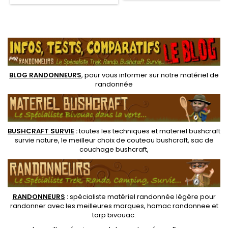
résistante de 100 gs/m2.
pour tous les terrains,
Coutures renforcées sur les
randonnée comme
extrémités
opérations militaires, en
.
toutes conditions climatiques.
BLOG RANDONNEURS
, pour vous informer sur notre
matériel de
randonnée
BUSHCRAFT SURVIE
:
toutes les techniques et
materiel
bushcraft
survie nature
, le meilleur choix de
couteau bushcraft
,
sac de
couchage bushcraft
,
RANDONNEUR
S
:
spécialiste matériel randonnée légère
pour
randonner avec les meilleures marques,
hamac randonnee
et
tarp bivouac
.