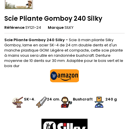
Scie Pliante Gomboy 240 Silky
Référence
SY121-24
Marque
SILKY
Scie Pliante Gomboy 240 Silky -
Scie à main pliante Silky
Gomboy, lame en acier SK-4 de 24 cm double dents et d'un
manche plastique GOM. Légère et compacte, cette scie pliante
à mains vous sera utile en randonnée bushcraft. Denture
moyenne de 10 dents sur 30 mm. Adaptée pour le bois vert et le
bois dur
.
.
SK-4.
24
cm
.
.
Bushcraft
240 g
.