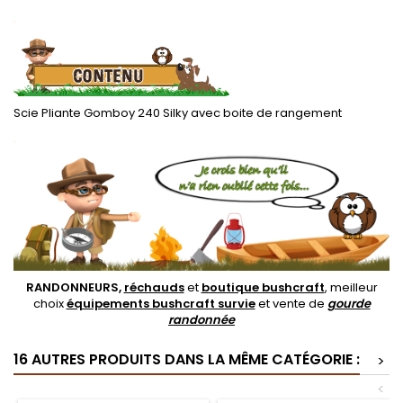
.
Scie Pliante Gomboy 240 Silky avec boite de rangement
.
RANDONNEURS,
réchauds
et
boutique bushcraft
, meilleur
choix
équipements bushcraft survie
et vente de
gourde
randonnée
16 AUTRES PRODUITS DANS LA MÊME CATÉGORIE :
>
<