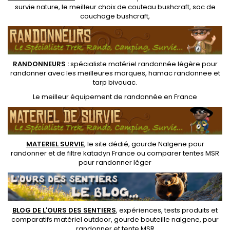
survie nature
, le meilleur choix de
couteau bushcraft
,
sac de
couchage bushcraft
,
RANDONNEUR
S
:
spécialiste matériel randonnée légère
pour
randonner avec les meilleures marques,
hamac randonnee
et
tarp bivouac
.
Le
meilleur équipement de randonnée
en France
MATERIEL SURVIE
, le site dédié,
gourde Nalgene pour
randonner
et de
filtre katadyn France
ou
comparer tentes MSR
pour randonner léger
BLOG DE L'OURS DES SENTIERS
, expériences, tests produits et
comparatifs matériel outdoor
,
gourde bouteille nalgene
, pour
randonner et
tente MSR