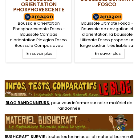
ORIENTATION
FOSCO
PHOSPHORESCENTE
FOSCO
Boussole Orientation
Boussole Ultimate Fosco -
Phosphorescente Fosco -
Boussole de navigation et
Boussole Compas
d'orientation, la boussole
d'orientation Plexiglas Fosco.
Ultimate Fosco propose un
Boussole Compas avec
large cadran très lisible sur
graduations 2, 10 et 20
bain d'huile. Boussole
En savoir plus
En savoir plus
degrés. Échelles de mesures
militaire de relèvement,
au 25.000ème, 50.000ème et
boîtier métal kaki avec lentille
inch et . Cordon nylon pour
de visée, échelles 1:25 000 et
transport en tour de cou.
mm/cm sur les côtés du
.
Cadran phosphorescent
boîtier, niveau à bulle.
pour une meilleure visibilité
en lumière faible.
BLOG RANDONNEURS
, pour vous informer sur notre
matériel de
randonnée
BUSHCRAFT SURVIE
:
toutes les techniques et
materiel
bushcraft