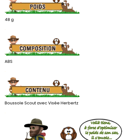
48 g
.
ABS
.
Boussole Scout avec Visée Herbertz
.