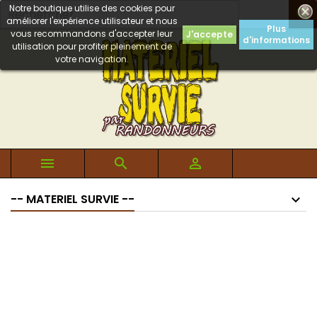
Notre boutique utilise des cookies pour

améliorer l'expérience utilisateur et nous
Plus
vous recommandons d'accepter leur
J'accepte
d'informations
utilisation pour profiter pleinement de
votre navigation.



-- MATERIEL SURVIE --