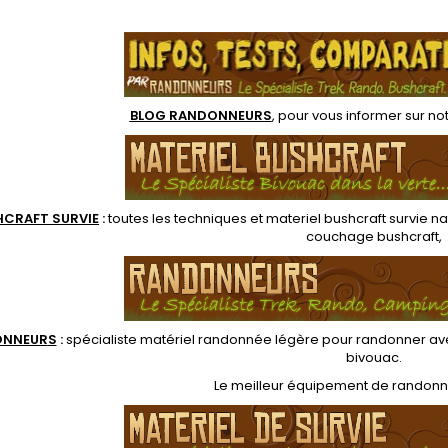
vie ou kit EDC. Lame
cruci
.
outeau de 6 cm et
vi
 de scie de 5 cm
BLOG RANDONNEURS
, pour vous informer sur no
HCRAFT SURVIE
:
toutes les techniques et
materiel
bushcraft survie na
couchage bushcraft
,
ONNEUR
S
:
spécialiste matériel randonnée légère
pour randonner ave
bivouac
.
Le
meilleur équipement de randon