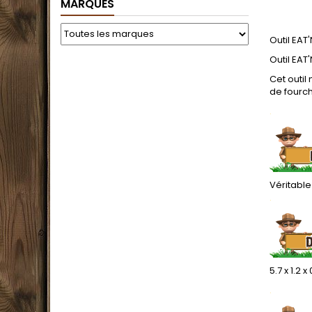
MARQUES
Outil EAT
Outil EA
Cet outil
de fourch
.
Véritable
.
5.7 x 1.2 x
.