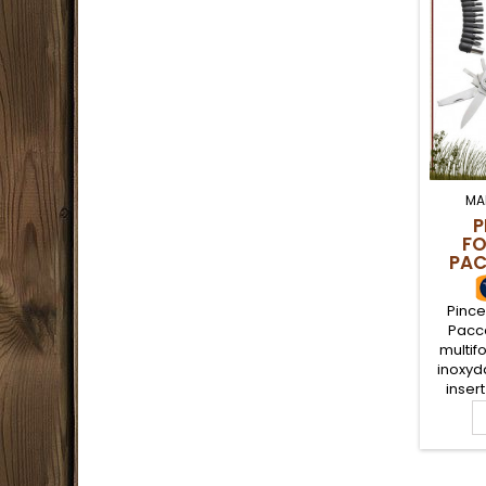
MA
P
FO
PAC
Pince
Pacca
multif
inoxyd
inser
av
range
complèt
pour l