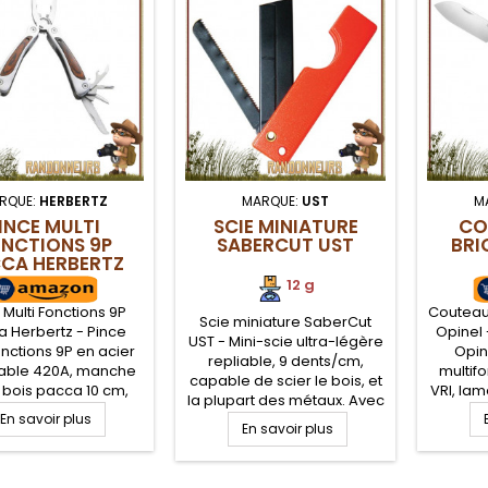
RQUE:
HERBERTZ
MARQUE:
UST
M
INCE MULTI
SCIE MINIATURE
CO
NCTIONS 9P
SABERCUT UST
BRI
CA HERBERTZ
12 g
 Multi Fonctions 9P
Couteau 
Scie miniature SaberCut
 Herbertz - Pince
Opinel
UST - Mini-scie ultra-légère
onctions 9P en acier
Opin
repliable, 9 dents/cm,
able 420A, manche
multif
capable de scier le bois, et
t bois pacca 10 cm,
VRI, la
la plupart des métaux. Avec
ec pochette de
fil et d
En savoir plus
une lame de rasoir
ment en cuir, très
En savoir plus
manch
intégrée. Un outil
e de 9 outils, idéale
verre gr
indispensable pour votre kit
'intégrer dans un kit
4 m
survie nature et bushcraft.