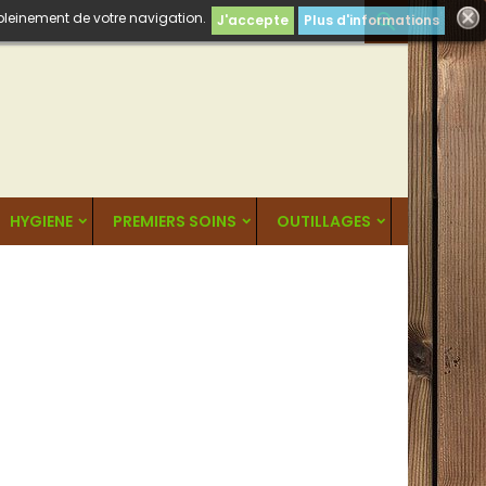
 pleinement de votre navigation.

J'accepte
Plus d'informations
HYGIENE
PREMIERS SOINS
OUTILLAGES