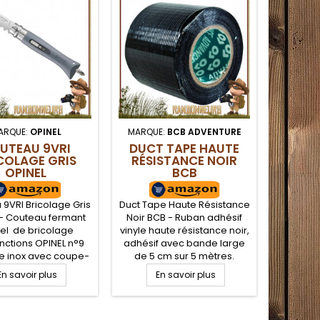
ARQUE:
OPINEL
MARQUE:
BCB ADVENTURE
MARQ
UTEAU 9VRI
DUCT TAPE HAUTE
PI
COLAGE GRIS
RÉSISTANCE NOIR
F
OPINEL
BCB
LE
9VRI Bricolage Gris
Duct Tape Haute Résistance
Pince
 - Couteau fermant
Noir BCB - Ruban adhésif
WINGMAN
el de bricolage
vinyle haute résistance noir,
pince
onctions OPINEL n°9
adhésif avec bande large
WINGMA
me inox avec coupe-
de 5 cm sur 5 mètres.
un out
énude fil électrique,
Ruban adhésif qui vous sera
brico
En savoir plus
En savoir plus
E
e 12 cm fibre de
d'une grande utilité pour
Composé 
is avec embout plat
tous vos travaux à la
WINGMAN
m et tournevis
maison, vos réparations sur
acier ino