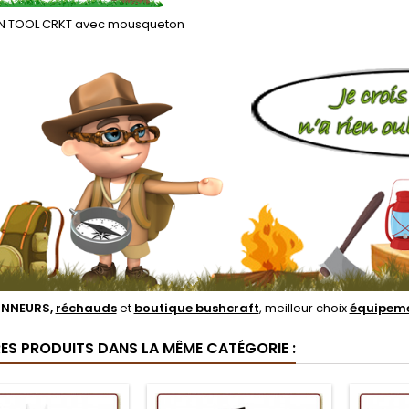
T'N TOOL CRKT avec mousqueton
NNEURS,
réchauds
et
boutique bushcraft
, meilleur choix
équipeme
RES PRODUITS DANS LA MÊME CATÉGORIE :