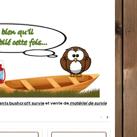
nts bushcraft survie
et vente de
matériel de survie
<
>