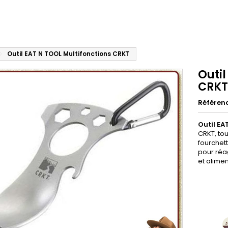
Outil EAT N TOOL Multifonctions CRKT
Outil
CRKT
Référen
Outil EA
CRKT, tou
fourchett
pour réa
et alime