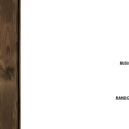
de sur
de c
lame
BUS
RAND