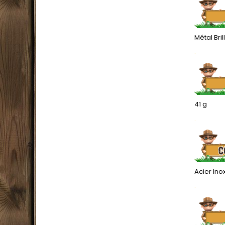
Métal Bril
.
41 g
.
Acier Ino
.