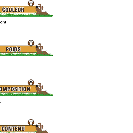
lant
x