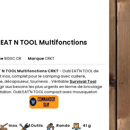
 EAT N TOOL Multifonctions
ce
9100C.CR
Marque
CRKT
T N TOOL Multifonctions CRKT
- Outil EAT'N TOOL de
t inox, complet pour le camping avec cuillere,
e, décapsuleur, tournevis... Véritable
Survival Tool
gir aux besoins les plus urgents en terme de bricolage
ntation. Outil EAT'N TOOL compact avec mousqueton
.
.
Inox.
.Outils
.
.Rando
41 g