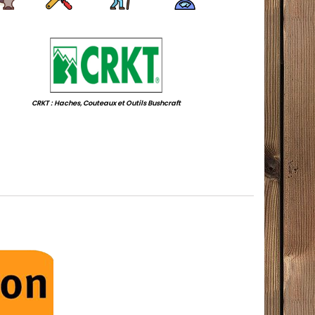
.
CRKT : Haches, Couteaux et Outils Bushcraft
.