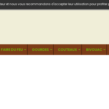
isateur et nous vous recommandons d'accepter leur utilisation pour profiter
FAIRE DU FEU
GOURDES
COUTEAUX
BIVOUAC