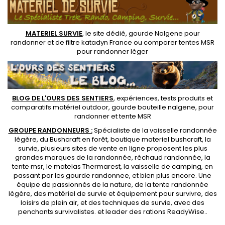
MATERIEL SURVIE
, le site dédié,
gourde Nalgene pour
randonner
et de
filtre katadyn France
ou
comparer tentes MSR
pour randonner léger
BLOG DE L'OURS DES SENTIERS
, expériences, tests produits et
comparatifs matériel outdoor
,
gourde bouteille nalgene
, pour
randonner et
tente MSR
GROUPE RANDONNEURS :
Spécialiste de la
vaisselle randonnée
légère
, du Bushcraft en forêt,
boutique materiel bushcraft
, la
survie, plusieurs sites de vente en ligne proposent les plus
grandes marques de la randonnée,
réchaud randonnée
, la
tente msr
, le matelas Thermarest, la
vaisselle de camping
, en
passant par les
gourde randonnee
, et bien plus encore. Une
équipe de passionnés de la nature, de la
tente randonnée
légère
, des
matériel de survie et équipement pour survivre
, des
loisirs de plein air, et des techniques de survie, avec des
penchants
survivalistes
. et leader des
rations ReadyWise
..