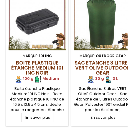
MARQUE:
101 INC
MARQUE:
OUTDOOR GEAR
BOITE PLASTIQUE
SAC ETANCHE 3 LITRES
ÉTANCHE MEDIUM 101
VERT OLIVE OUTDOOR
INC NOIR
GEAR
100 g
.
Medium
30 g
.
3 L
Boite étanche Plastique
Sac Étanche 3 Litres VERT
Medium 101 INC Noir - Boite
OLIVE Outdoor Gear - Sac
étanche plastique 101 INC de
étanche de 3 Litres Outdoor
16.5 x 10.5 x 4.5 cm. Idéale
Gear, Polyester 190T enduit PU
pour le rangement étanche
pour la résistance,
de son petit matériel, et kit de
étanchéité et légèreté.
En savoir plus
En savoir plus
survie de votre propre
Enduction 5000 mm. Poche
composition. Comporte deux
Sac étanche qui s'intègrera
plaquettes en mousse de
dans votre paquetage, sac