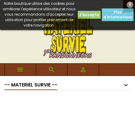
Notre boutique utilise des cookies pour

améliorer l'expérience utilisateur et nous
Plus
vous recommandons d'accepter leur
J'accepte
d'informations
utilisation pour profiter pleinement de
votre navigation.



-- MATERIEL SURVIE --