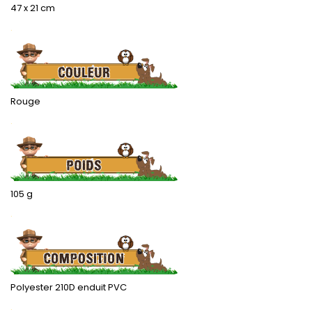
47 x 21 cm
.
.
Rouge
.
105 g
.
Polyester 210D enduit PVC
.