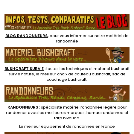
calage amovibles. Fermeture
dos randonnée, kit de survie
.
par quatre clips distincts.
pour la protection et
séparation de votre
équipement dans un sac à
dos
BLOG RANDONNEURS
, pour vous informer sur notre
matériel de
randonnée
BUSHCRAFT SURVIE
:
toutes les techniques et
materiel
bushcraft
survie nature
, le meilleur choix de
couteau bushcraft
,
sac de
couchage bushcraft
,
RANDONNEUR
S
:
spécialiste matériel randonnée légère
pour
randonner avec les meilleures marques,
hamac randonnee
et
tarp bivouac
.
Le
meilleur équipement de randonnée
en France