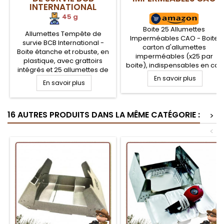
INTERNATIONAL
45 g
Boite 25 Allumettes
Allumettes Tempête de
Imperméables CAO - Boite
survie BCB International -
carton d'allumettes
Boite étanche et robuste, en
imperméables (x25 par
plastique, avec grattoirs
boite), indispensables en cas
intégrés et 25 allumettes de
de situation d'urgence ou de
survie tout temps. Pratique,
En savoir plus
En savoir plus
survie, pour allumer un feu.
cette boite ultra robuste pour
Permet d'allumer un feu pour
allumettes tempêtes
la survie même par temps
certifiées pour l'armée
pluvieux car les allumettes
16 AUTRES PRODUITS DANS LA MÊME CATÉGORIE :
possède un couvercle avec
>
sont protégées de l'humidité
fermeture étanche et triple
<
grattoir intégré.