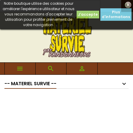
Notre boutique utilise des cookies pour

améliorer l'expérience utilisateur et nous
Plus
vous recommandons d'accepter leur
J'accepte
d'informations
utilisation pour profiter pleinement de
votre navigation.



-- MATERIEL SURVIE --