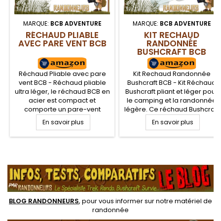
MARQUE:
BCB ADVENTURE
MARQUE:
BCB ADVENTURE
RÉCHAUD PLIABLE
KIT RECHAUD
AVEC PARE VENT BCB
RANDONNÉE
BUSHCRAFT BCB
Réchaud Pliable avec pare
Kit Rechaud Randonnée
vent BCB - Réchaud pliable
Bushcraft BCB - Kit Réchaud
ultra léger, le réchaud BCB en
Bushcraft pliant et léger pour
acier est compact et
le camping et la randonnée
comporte un pare-vent
légère. Ce réchaud Bushcraft
démontable intégré. Ce
ne prends pas de place et
En savoir plus
En savoir plus
réchaud bushcraft s'utilise
bénéficie de la puissance
avec de nombreux
écologique et hautement
consommables solides, en
calorifique du gel éthanol
gels ou liquide,
FireDragon BCB pour un
.
principalement adapté pour
fonctionnement puissant et
le gel éthanol FireDragon BCB
rapide en cuisson.
BLOG RANDONNEURS
, pour vous informer sur notre
matériel de
randonnée