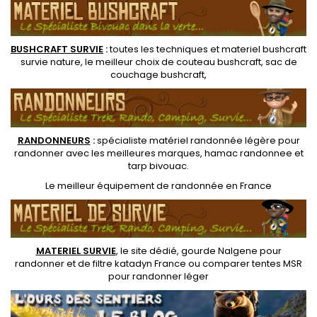
BUSHCRAFT SURVIE
:
toutes les techniques et
materiel
bushcraft
survie nature
, le meilleur choix de
couteau bushcraft
,
sac de
couchage bushcraft
,
RANDONNEUR
S
:
spécialiste matériel randonnée légère
pour
randonner avec les meilleures marques,
hamac randonnee
et
tarp bivouac
.
Le
meilleur équipement de randonnée
en France
MATERIEL SURVIE
, le site dédié,
gourde Nalgene pour
randonner
et de
filtre katadyn France
ou
comparer tentes MSR
pour randonner léger