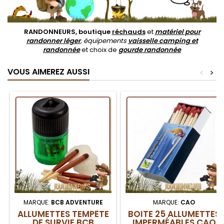
RANDONNEURS, boutique
réchauds
et
matériel pour
randonner léger
, équipements
vaisselle camping et
randonnée
et choix de
gourde randonnée
VOUS AIMEREZ AUSSI
<
>
MARQUE:
BCB ADVENTURE
MARQUE:
CAO
ALLUMETTES TEMPÊTE
BOITE 25 ALLUMETTES
DE SURVIE BCB
IMPERMÉABLES CAO