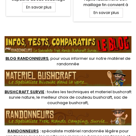
pour protéger votre tête des
maillage fin convient à
En savoir plus
insectes et des moustiques
empêcher le sable et
En savoir plus
en camping. Moustiquaire
parfaitement pour un usage
légère et compacte,
dans les pays Nordiques et
adaptée aux voyages, trek et
l’Écosse pour se protéger
.
randonnée légère.
des midges, des
Fermeture par élastiques
moucherons et des
autour du sac couchage
moustiques.
BLOG RANDONNEURS
, pour vous informer sur notre
matériel de
randonnée
BUSHCRAFT SURVIE
:
toutes les techniques et
materiel
bushcraft
survie nature
, le meilleur choix de
couteau bushcraft
,
sac de
couchage bushcraft
,
RANDONNEUR
S
:
spécialiste matériel randonnée légère
pour