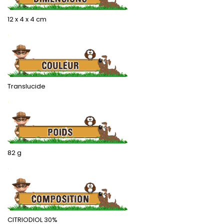
12 x 4 x 4 cm
.
Translucide
.
82 g
.
CITRIODIOL 30%