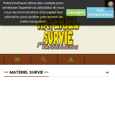
Notre boutique utilise des cookies pour

améliorer l'expérience utilisateur et nous
Plus
vous recommandons d'accepter leur
J'accepte
d'informations
utilisation pour profiter pleinement de
votre navigation.



-- MATERIEL SURVIE --