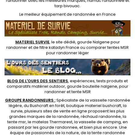
randonner avec les meilleures marques,
hamac randonnee
et
tarp bivouac
.
Le
meilleur équipement de randonnée
en France
MATERIEL SURVIE
, le site dédié,
gourde Nalgene pour
randonner
et de
filtre katadyn France
ou
comparer tentes MSR
pour randonner léger
BLOG DE L'OURS DES SENTIERS
, expériences, tests produits et
comparatifs matériel outdoor
,
gourde bouteille nalgene
, pour
randonner et
tente MSR
GROUPE RANDONNEURS :
Spécialiste de la
vaisselle randonnée
légère
, du Bushcraft en forêt,
boutique materiel bushcraft
, la
survie, plusieurs sites de vente en ligne proposent les plus
grandes marques de la randonnée,
réchaud randonnée
, la
tente msr
, le matelas Thermarest, la
vaisselle de camping
, en
passant par les
gourde randonnee
, et bien plus encore. Une
équipe de passionnés de la nature, de la
tente randonnée