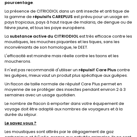
pourcentage
.
La présence de CITRIODIOL dans un anti insecte et anti tique de
la gamme de
répulsifs CAREPLUS
est prévu pour un usage en
pays tropicaux, pays à haut risque de malaria, de dengue ou de
fièvre jaune, et tous les paye européens.
La
substance active du CITRIODIOL
est très efficace contre les
moustiques, les mouches piquantes et les tiques, sans les
inconvéniants de son homologue, le DEET.
L'efficacité est moindre mais réelle contre les taons et les
moucherons.
Il n'est pas recommandé d'utiliser un
répulsif Care Plus
contre
les guêpes, mieux vaut un produit plus spécifique aux guêpes.
Un flacon de taille normale de répulsif Care Plus permet en
moyenne de se protéger des insectes pendant environ 2 à 3
semaines avec un usage quotidien.
Le nombre de flacon à emporter dans votre équipement de
voyage doit être adapté aux nombres de voyageurs et à la
durée du séjour.
Le savez vous ?
Les moustiques sont attirés par le dégagement de gaz