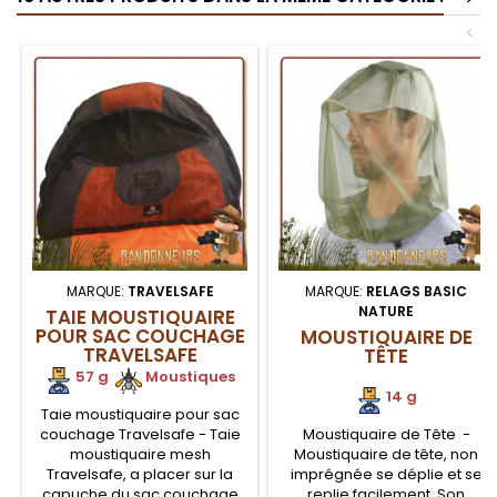
<
MARQUE:
TRAVELSAFE
MARQUE:
RELAGS BASIC
NATURE
TAIE MOUSTIQUAIRE
POUR SAC COUCHAGE
MOUSTIQUAIRE DE
TRAVELSAFE
TÊTE
57 g
.
.
Moustiques
14 g
Taie moustiquaire pour sac
couchage Travelsafe - Taie
Moustiquaire de Tête -
moustiquaire mesh
Moustiquaire de tête, non
Travelsafe, a placer sur la
imprégnée se déplie et se
capuche du sac couchage
replie facilement. Son