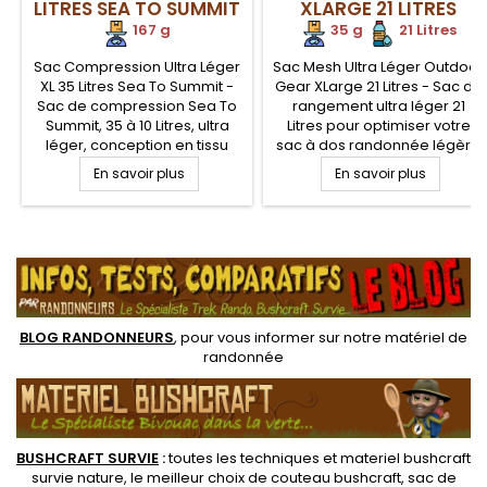
LITRES SEA TO SUMMIT
XLARGE 21 LITRES
167 g
35 g
.
.
21 Litres
Sac Compression Ultra Léger
Sac Mesh Ultra Léger Outdoor
XL 35 Litres Sea To Summit -
Gear XLarge 21 Litres - Sac de
Sac de compression Sea To
rangement ultra léger 21
Summit, 35 à 10 Litres, ultra
Litres pour optimiser votre
léger, conception en tissu
sac à dos randonnée légère
nylon 70D recyclé, qui résiste
pour transporter vos effets
En savoir plus
En savoir plus
à l'eau et aux éléments et se
personnels et
range très facilement. Les
compartimenter votre sac à
sangles ne s'emmêlent pas
dos. Le sac Ultra léger Mesh
.
grâce au couvercle
Outdoor Gear est en maille
rabattable.
respirante et robuste, pour
ranger du matériel humide
ou devant respirer
BLOG RANDONNEURS
, pour vous informer sur notre
matériel de
randonnée
BUSHCRAFT SURVIE
:
toutes les techniques et
materiel
bushcraft
survie nature
, le meilleur choix de
couteau bushcraft
,
sac de