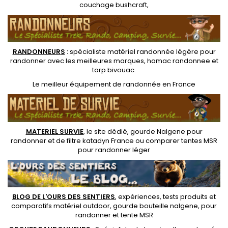
couchage bushcraft
,
RANDONNEUR
S
:
spécialiste matériel randonnée légère
pour
randonner avec les meilleures marques,
hamac randonnee
et
tarp bivouac
.
Le
meilleur équipement de randonnée
en France
MATERIEL SURVIE
, le site dédié,
gourde Nalgene pour
randonner
et de
filtre katadyn France
ou
comparer tentes MSR
pour randonner léger
BLOG DE L'OURS DES SENTIERS
, expériences, tests produits et
comparatifs matériel outdoor
,
gourde bouteille nalgene
, pour
randonner et
tente MSR