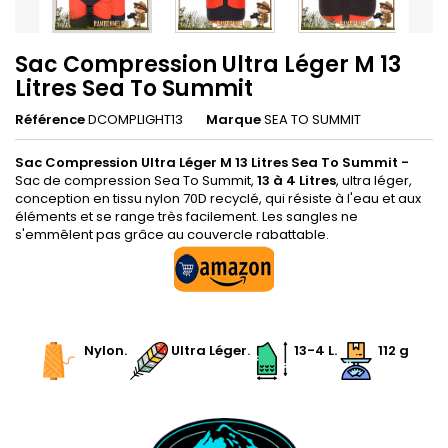
Sac Compression Ultra Léger M 13
Litres Sea To Summit
Référence
DCOMPLIGHT13
Marque
SEA TO SUMMIT
Sac Compression Ultra Léger M 13 Litres Sea To Summit -
Sac de compression Sea To Summit,
13 à 4 Litres
, ultra léger,
conception en tissu nylon 70D recyclé, qui résiste à l'eau et aux
éléments et se range très facilement. Les sangles ne
s'emmêlent pas grâce au couvercle rabattable.
.
.
Nylon
.
.
Ultra Léger
.
.
13-4 L
.
112 g
.