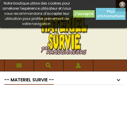
Notre boutique utilise des cookies pour

améliorer l'expérience utilisateur et nous
Plus
vous recommandons d'accepter leur
J'accepte
d'informations
utilisation pour profiter pleinement de
votre navigation.



-- MATERIEL SURVIE --