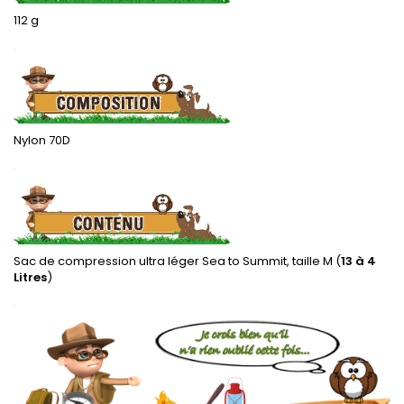
112 g
.
Nylon 70D
.
Sac de compression ultra léger Sea to Summit, taille M (
13 à 4
Litres
)
.