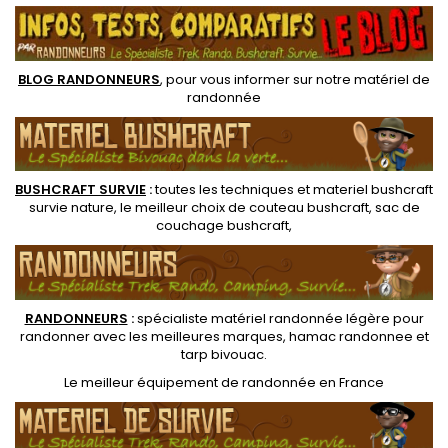
équipement.
équipement.
BLOG RANDONNEURS
, pour vous informer sur notre
matériel de
randonnée
BUSHCRAFT SURVIE
:
toutes les techniques et
materiel
bushcraft
survie nature
, le meilleur choix de
couteau bushcraft
,
sac de
couchage bushcraft
,
RANDONNEUR
S
:
spécialiste matériel randonnée légère
pour
randonner avec les meilleures marques,
hamac randonnee
et
tarp bivouac
.
Le
meilleur équipement de randonnée
en France