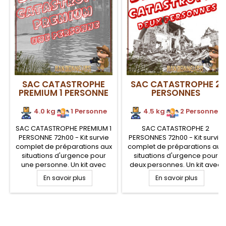
SAC CATASTROPHE
SAC CATASTROPHE 2
PREMIUM 1 PERSONNE
PERSONNES
4.0 kg
.
1 Personne
4.5 kg
.
2 Personnes
SAC CATASTROPHE PREMIUM 1
SAC CATASTROPHE 2
PERSONNE 72h00 - Kit survie
PERSONNES 72h00 - Kit survie
complet de préparations aux
complet de préparations aux
situations d'urgence pour
situations d'urgence pour
une personne. Un kit avec
deux personnes. Un kit avec
équipement de survie
équipement de survie
En savoir plus
En savoir plus
complet pour répondre aux
complet pour répondre aux
besoins de premières
besoins de premières
nécessité en cas de
nécessité en cas de
catastrophe, comportant
catastrophe, comportant
nourriture, eau et
.
nourriture, eau et