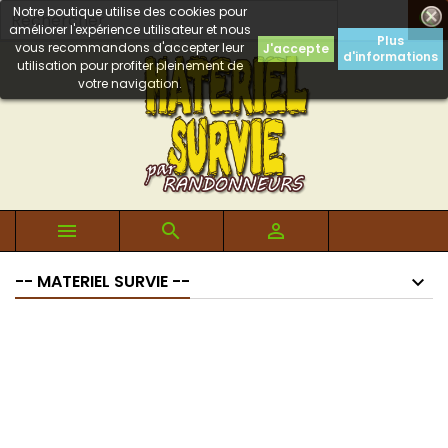
Notre boutique utilise des cookies pour

améliorer l'expérience utilisateur et nous
Plus
vous recommandons d'accepter leur
J'accepte
d'informations
utilisation pour profiter pleinement de
votre navigation.



-- MATERIEL SURVIE --