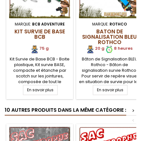
MARQUE:
BCB ADVENTURE
MARQUE:
ROTHCO
KIT SURVIE DE BASE
BATON DE
BCB
SIGNALISATION BLEU
ROTHCO
75 g
20 g
8 heures
Kit Survie de Base BCB - Boite
Bâton de Signalisation BLEU
plastique, Kit survie BASE,
Rothco - Bâton de
compacte et étanche par
signalisation survie Rothco.
scotch sur les jointures,
Pour servir de repère visuel
composée de tout le
en situation de survie pour les
matériel de survie de base,
secours. Bâton lumineux
En savoir plus
En savoir plus
mais nécessaire en
extrêmement pratique car il
randonnée, bivouac
ne possède pas de flammes,
bushcraft et aventures
fonctionne sans pile et ne
10 AUTRES PRODUITS DANS LA MÊME CATÉGORIE :
nature. Un équipement
produit pas de chaleur.
>
complet et fonctionnel, en
Autonomie de 8 heures
<
boite kit survie de base