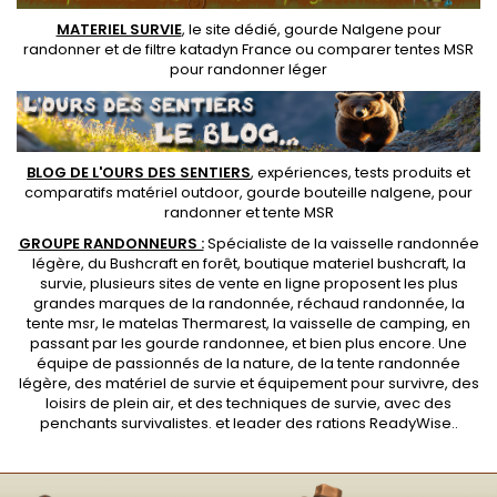
MATERIEL SURVIE
, le site dédié,
gourde Nalgene pour
randonner
et de
filtre katadyn France
ou
comparer tentes MSR
pour randonner léger
BLOG DE L'OURS DES SENTIERS
, expériences, tests produits et
comparatifs matériel outdoor
,
gourde bouteille nalgene
, pour
randonner et
tente MSR
GROUPE RANDONNEURS :
Spécialiste de la
vaisselle randonnée
légère
, du Bushcraft en forêt,
boutique materiel bushcraft
, la
survie, plusieurs sites de vente en ligne proposent les plus
grandes marques de la randonnée,
réchaud randonnée
, la
tente msr
, le matelas Thermarest, la
vaisselle de camping
, en
passant par les
gourde randonnee
, et bien plus encore. Une
équipe de passionnés de la nature, de la
tente randonnée
légère
, des
matériel de survie et équipement pour survivre
, des
loisirs de plein air, et des techniques de survie, avec des
penchants
survivalistes
. et leader des
rations ReadyWise
..