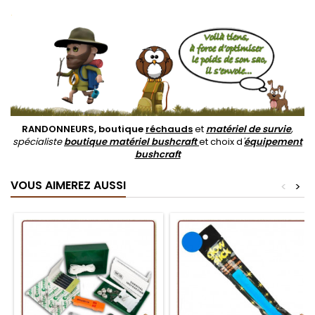
.
RANDONNEURS, boutique
réchauds
et
matériel de survie
,
spécialiste
boutique matériel bushcraft
et choix d
'
équipement
bushcraft
VOUS AIMEREZ AUSSI
<
>