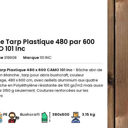
e Tarp Plastique 480 par 600
 101 Inc
ce
319608
Marque
101 INC
rp Plastique 480 x 600 CAMO 101 Inc
- Bâche abri de
n étanche , tarp pour abris bushcraft, couleur
ge, 480 x 600 cm, avec œillets aluminium aux quatre
âche en Polyéthylène résistante de 100 gs/m2 mais aussi
e 3150 g seulement. Coutures renforcées sur les
és
.
PE
Bushcraft
380x600
3.15 kg