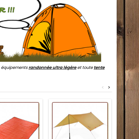
, équipements
randonnée ultra légère
et toute
tente
<
>