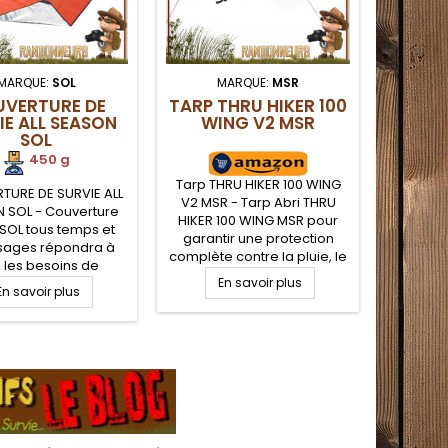
MARQUE:
SOL
MARQUE:
MSR
MA
VERTURE DE
TARP THRU HIKER 100
PO
IE ALL SEASON
WING V2 MSR
MILI
SOL
TA
450 g
Tarp THRU HIKER 100 WING
URE DE SURVIE ALL
PONCH
V2 MSR - Tarp Abri THRU
 SOL - Couverture
ROTHCO 
HIKER 100 WING MSR pour
 SOL tous temps et
tarp éta
garantir une protection
usages répondra à
cont
complète contre la pluie, le
 les besoins de
militai
vent mais aussi contre
mière urgence.
En savoir plus
survie 
En savoir plus
soleil. Bâche de couverture
E
cte, Coupe Vent,
militai
ultra légère pour 2 à 4
rméable, cette
visière
personnes. Utilisable seul
re de survie servira
ripsto
ou en complément de la
tection thermique
poncho 
tente Thru Hiker Mesh House
e corps, comme de
peut ég
3 Msr
sol et d'abri tarp de
bâche, t
protection