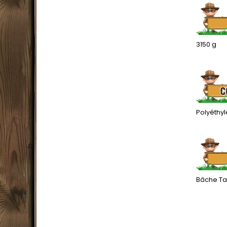
3150 g
.
Polyéthy
.
Bâche Ta
.