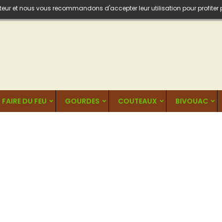
isateur et nous vous recommandons d'accepter leur utilisation pour profiter
FAIRE DU FEU
GOURDES
COUTEAUX
BIVOUAC