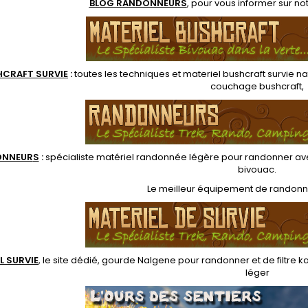
BLOG RANDONNEURS
, pour vous informer sur no
HCRAFT SURVIE
:
toutes les techniques et
materiel
bushcraft survie na
couchage bushcraft
,
ONNEUR
S
:
spécialiste matériel randonnée légère
pour randonner ave
bivouac
.
Le
meilleur équipement de randon
L SURVIE
, le site dédié,
gourde Nalgene pour randonner
et de
filtre 
léger