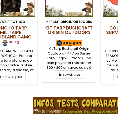
ARQUE:
ROTHCO
MARQUE:
ORIGIN OUTDOORS
ONCHO TARP
KIT TARP BUSHCRAFT
COU
MILITAIRE
ORIGIN OUTDOORS
SURV
DLAND CAMO
ROTHCO
300 g
Kit Tarp Bushcraft Origin
O TARP WOODLAND
COUVERT
Outdoors - Kit Abri Survie
ROTHCO - Poncho
SEASON
Tarp Origin Outdoors, une
ire tarp étanche de
survie
toile polyester robuste de
tion contre la pluie
tous 
300 x 300 cm avec coins à
litaire, la chasse, et
tous
sangles intégrées. Ce Tarp
ie bushcraft. Poncho
En savoir plus
pre
En savoir plus
robuste colonne d'eau 3000
ire avec capuche et
Compa
mm est déperlant et
e. Poncho polyester
Impe
résistant aux UV, idéal pour
op avec œillets. Le
couvertu
un campement bushcraft
.
o armée WOODLAND
de pro
nature par temps humide et
 peut également
pour l
pluvieux. Fourni avec
r de bâche, tarp ou
tapis de 
piquets et haubans pour un
tapis de sol
montage rapide.