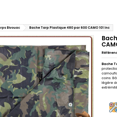
rps Bivouac
Bache Tarp Plastique 480 par 600 CAMO 101 Inc
Bach
CAMO
Référen
Bache Ta
protectio
camoufla
coins. B
légère d
extrémit