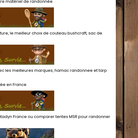
tre
matériel de randonnée
ture
, le meilleur choix de
couteau bushcraft
,
sac de
c les meilleures marques,
hamac randonnee
et
tarp
née
en France
katadyn France
ou
comparer tentes MSR pour randonner