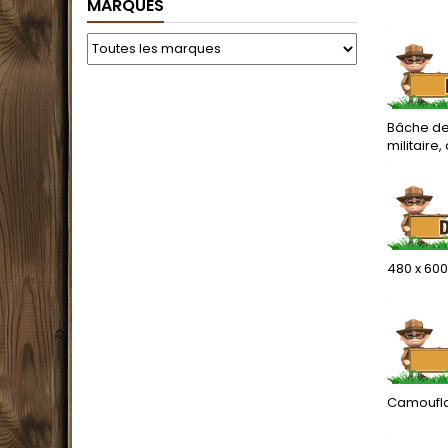
MARQUES
.
Bâche de 
militaire
.
480 x 60
.
Camoufl
.