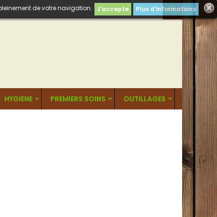
 pleinement de votre navigation.

J'accepte
Plus d'informations
HYGIENE
PREMIERS SOINS
OUTILLAGES