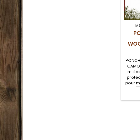
M
P
WOO
PONCH
CAMO 
milita
protec
pour mi
la surv
milita
visièr
ripst
ponch
CAMO
servi