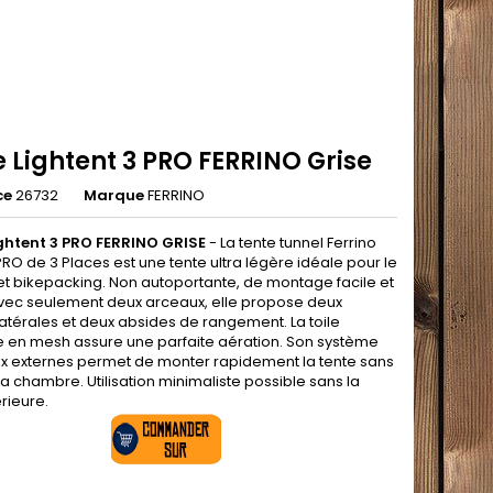
 Lightent 3 PRO FERRINO Grise
ce
26732
Marque
FERRINO
ghtent 3 PRO FERRINO GRISE
-
La tente tunnel Ferrino
PRO de 3 Places est une tente ultra légère idéale pour le
 et bikepacking. Non autoportante, de montage facile et
vec seulement deux arceaux, elle propose deux
latérales et deux absides de rangement. La toile
re en mesh assure une parfaite aération. Son système
x externes permet de monter rapidement la tente sans
la chambre. Utilisation minimaliste possible sans la
érieure.