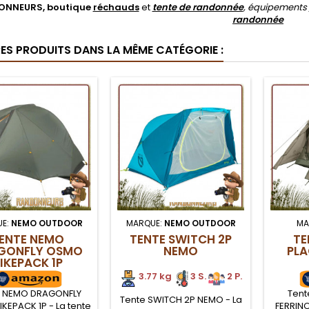
ONNEURS, boutique
réchauds
et
tente de randonnée
, équipements
randonnée
RES PRODUITS DANS LA MÊME CATÉGORIE :
E:
NEMO OUTDOOR
MARQUE:
NEMO OUTDOOR
MA
ENTE NEMO
TENTE SWITCH 2P
TE
GONFLY OSMO
NEMO
PLA
IKEPACK 1P
3.77 kg
3 S.
2 P.
e NEMO DRAGONFLY
Tent
Tente SWITCH 2P NEMO - La
KEPACK 1P - La tente
FERRINO