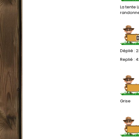
La tente 
randonneu
.
Déplié : 
Replié : 4
.
Grise
.