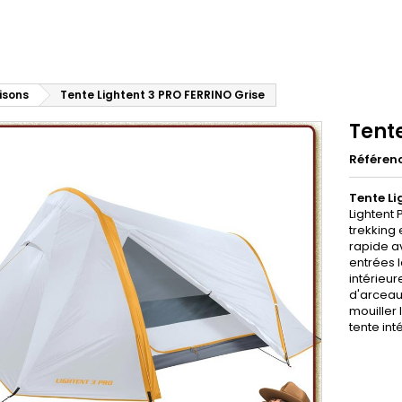
isons
Tente Lightent 3 PRO FERRINO Grise
Tente
Référen
Tente Li
Lightent 
trekking
rapide a
entrées 
intérieu
d'arceau
mouiller 
tente int