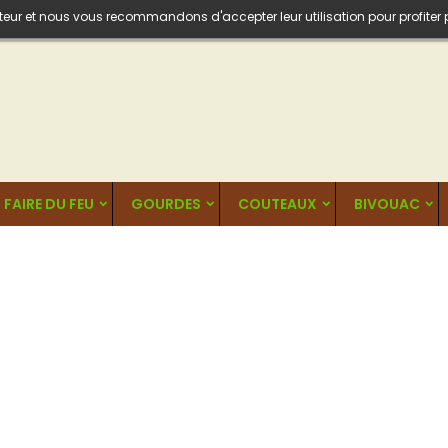
isateur et nous vous recommandons d'accepter leur utilisation pour profiter
FAIRE DU FEU
GOURDES
COUTEAUX
BIVOUAC