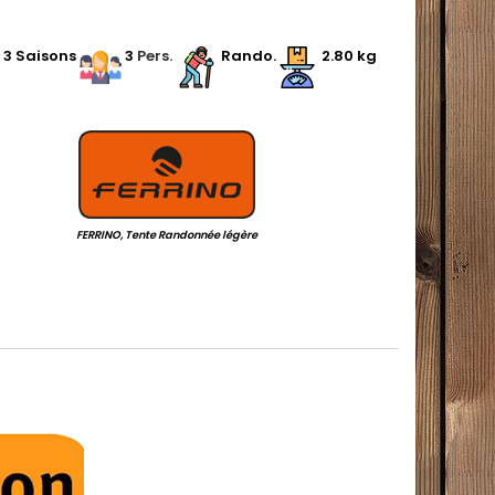
.
3 Saisons
.
3
Pers.
Rando.
2.80 kg
.
FERRINO, Tente Randonnée légère
.