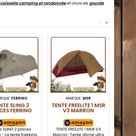
vaisselle camping et randonnée
et choix de
gourde
<
>
RQUE:
FERRINO
MARQUE:
MSR
M
NTE SLING 2
TENTE FREELITE 1 MSR
TENTE
CES FERRINO
V3 MARRON
e SLING 2 places
TENTE FREELITE 1 MSR V3
TENTE E
 - La tente trekking
Marron- Tente dôme ultra
Tente de