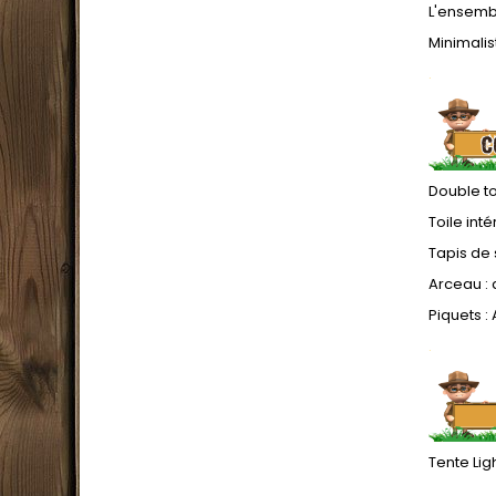
L'ensembl
Minimalist
.
Double to
Toile int
Tapis de 
Arceau : 
Piquets 
.
Tente Lig
.