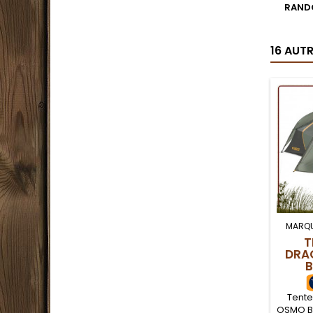
RAND
16 AUT
MARQU
T
DRA
B
Tent
OSMO BI