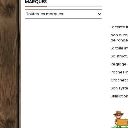
MARQUES
La tente 
Non autop
de range
La toile 
Sa struct
Réglage d
Poches i
Crochet 
Son syst
Utilisati
.