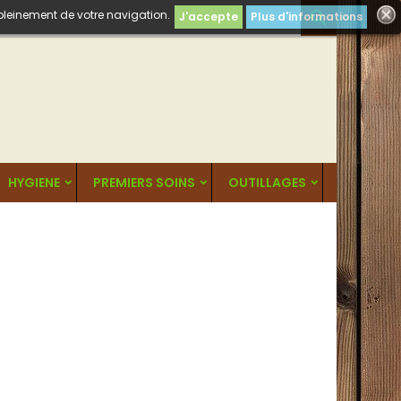
 pleinement de votre navigation.

J'accepte
Plus d'informations
HYGIENE
PREMIERS SOINS
OUTILLAGES