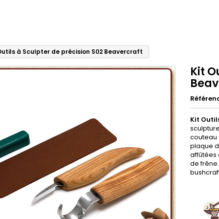
Outils à Sculpter de précision S02 Beavercraft
Kit O
Beav
Référen
Kit Outi
sculptur
couteau 
plaque d
affûtées
de frêne.
bushcraft