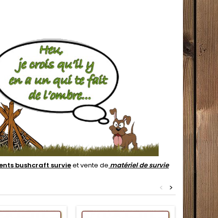
nts bushcraft survie
et vente de
matériel de survie
<
>