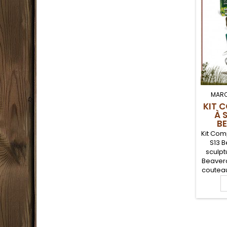
MARQ
KIT 
À 
B
Kit Comp
S13 B
sculpt
Beaver
coutea
scul
coutea
une 
un bloc
garder
comme