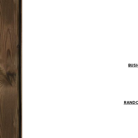
acier 
bois 
sculpt
BUS
RAND