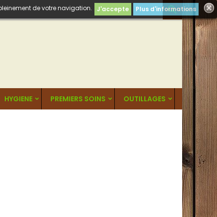
 pleinement de votre navigation.

J'accepte
Plus d'informations
HYGIENE
PREMIERS SOINS
OUTILLAGES