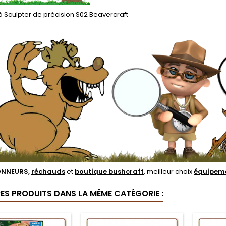
s à Sculpter de précision S02 Beavercraft
NNEURS,
réchauds
et
boutique bushcraft
, meilleur choix
équipeme
RES PRODUITS DANS LA MÊME CATÉGORIE :