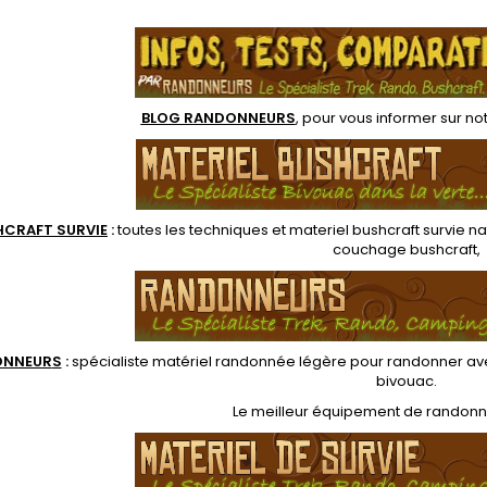
.
Manche bois de frêne traité
lin. Ut
carbone et manche
à l'huile de lin. Utilisation
Très bo
de frêne. Le kit de
ambidextre. Sa fine lame
grâc
ure idéal pour les...
permet d'assurer la
sculpture des détails...
BLOG RANDONNEURS
, pour vous informer sur no
HCRAFT SURVIE
:
toutes les techniques et
materiel
bushcraft survie na
couchage bushcraft
,
ONNEUR
S
:
spécialiste matériel randonnée légère
pour randonner ave
bivouac
.
Le
meilleur équipement de randon