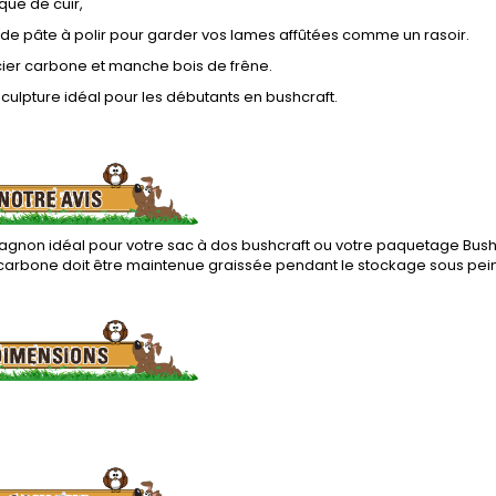
que de cuir,
 de pâte à polir pour garder vos lames affûtées comme un rasoir.
ier carbone et manche bois de frêne.
 sculpture idéal pour les débutants en bushcraft.
non idéal pour votre sac à dos bushcraft ou votre paquetage Bushcraf
carbone doit être maintenue graissée pendant le stockage sous peine de