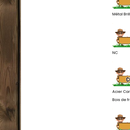
Métal Bril
.
NC
.
Acier Ca
Bois de fr
.