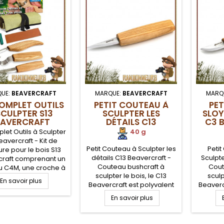
UE:
BEAVERCRAFT
MARQUE:
BEAVERCRAFT
MARQ
COMPLET OUTILS
PETIT COUTEAU À
PE
SCULPTER S13
SCULPTER LES
SLOY
EAVERCRAFT
DÉTAILS C13
C3 
BEAVERCRAFT
let Outils à Sculpter
40 g
eavercraft - Kit de
Petit Couteau à Sculpter les
Petit
ure pour le bois S13
détails C13 Beavercraft -
Sculpte
craft comprenant un
Couteau bushcraft à
Cout
u C4M, une croche à
sculpter le bois, le C13
sculp
pter SK1 25mm, un
En savoir plus
Beavercraft est polyvalent
Beaverc
u de précision C8,
pour une utilisation dans le
lame 
plaque de cuir et
En savoir plus
travail du bois grâce à sa
acier c
 de pâte à polir pour
lame acier carbone courte,
les déb
 vos lames affûtées
précise et tranchante.
de frên
 un rasoir. Lames