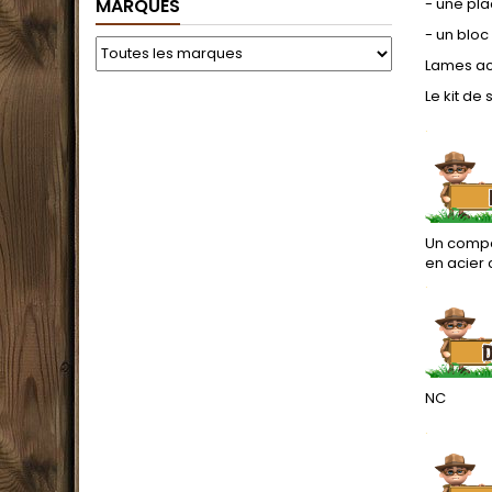
MARQUES
- une pla
- un bloc
Lames ac
Le kit de
.
Un compag
en acier 
.
NC
.