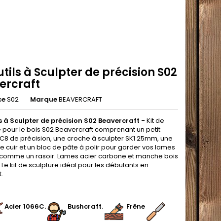
utils à Sculpter de précision S02
ercraft
ce
S02
Marque
BEAVERCRAFT
ls à Sculpter de précision S02 Beavercraft -
Kit de
e pour le bois S02 Beavercraft comprenant
un petit
C8 de précision, une croche à sculpter SK1 25mm, une
e cuir
et un
bloc de pâte à polir
pour garder vos lames
 comme un rasoir. Lames acier carbone et manche bois
 Le kit de sculpture idéal pour les débutants en
.
.
.
Acier 1066C
.
.
Bushcraft
.
.
Frêne