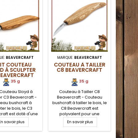
UE:
BEAVERCRAFT
MARQUE:
BEAVERCRAFT
MARQ
TIT COUTEAU
COUTEAU À TAILLER
P
D À SCULPTER
C8 BEAVERCRAFT
SCU
BEAVERCRAFT
P
35 g
35 g
Poignar
 Couteau Sloyd à
Couteau à Tailler C8
Preci
r C3 Beavercraft -
Beavercraft - Couteau
Bushcraf
eau bushcraft à
bushcraft à tailler le bois, le
Sculp
ter le bois, le C3
C8 Beavercraft est
polymè
raft est doté d'une
polyvalent pour une
conçu p
droite durable en
utilisation dans le travail du
E
En savoir plus
En savoir plus
bois ave
arbone. Idéal pour
bois grâce à sa lame acier
droite e
utants. Manche bois
carbone, précise et
Poignar
e traité à l'huile de
tranchante. Manche bois de