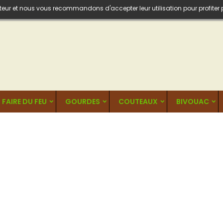
isateur et nous vous recommandons d'accepter leur utilisation pour profiter
FAIRE DU FEU
GOURDES
COUTEAUX
BIVOUAC