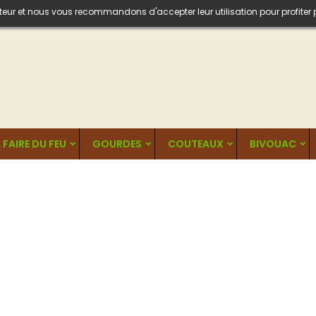
isateur et nous vous recommandons d'accepter leur utilisation pour profiter
FAIRE DU FEU
GOURDES
COUTEAUX
BIVOUAC