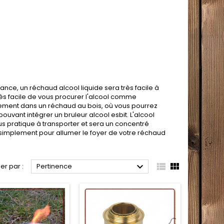
nce, un réchaud alcool liquide sera très facile à
très facile de vous procurer l'alcool comme
lement dans un réchaud au bois, où vous pourrez
vant intégrer un bruleur alcool esbit. L'alcool
us pratique à transporter et sera un concentré
 simplement pour allumer le foyer de votre réchaud



ier par :
Pertinence