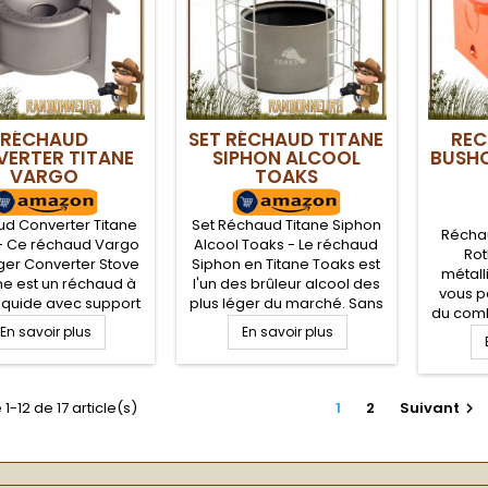
RÉCHAUD
SET RÉCHAUD TITANE
REC
ERTER TITANE
SIPHON ALCOOL
BUSH
VARGO
TOAKS
d Converter Titane
Set Réchaud Titane Siphon
Réchau
- Ce réchaud Vargo
Alcool Toaks - Le réchaud
Ro
éger Converter Stove
Siphon en Titane Toaks est
métall
ane est un réchaud à
l'un des brûleur alcool des
vous pe
liquide avec support
plus léger du marché. Sans
du comb
gré et amovible et
perdre en efficacité, le
En savoir plus
En savoir plus
solide,
te le réchaud vargo
réchaud alcool siphon
naturel
n ultra light. Avec
Titane Toaks combine
pour 
double système il
légèreté, robustesse et
Compac
être utilisé avec du
puissance. Seulement 30 ml
1-12 de 17 article(s)
1
2
Suivant

pour
 alcool ou cubes
d'alcool suffisent pour
complét
ssence solide.
chauffer votre popote près
alcool
de 12 minutes