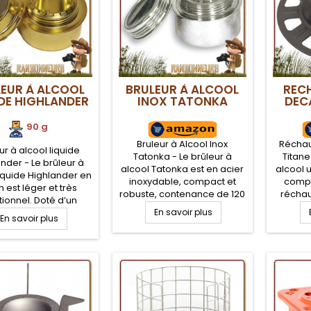
EUR À ALCOOL
BRULEUR À ALCOOL
REC
IDE HIGHLANDER
INOX TATONKA
DEC
90 g
Bruleur à Alcool Inox
Réchau
ur à alcool liquide
Tatonka - Le brûleur à
Titan
nder - Le brûleur à
alcool Tatonka est en acier
alcool u
liquide Highlander en
inoxydable, compact et
compa
n est léger et très
robuste, contenance de 120
récha
tionnel. Doté d’un
ml permettant une
Vargo n
cle à visser avec un
En savoir plus
En savoir plus
autonomie de près de 40
permet
n caoutchouc et d’un
minutes. Le couvercle du
d'ea
eur de flamme, il est
réchaud brûleur en inox
mi
tement adapté à la
Tatonka possède un joint
combust
donnée légère et
permettant d'étanchéifier le
Titan
raft. Consommable
bruleur pendant son
pour 
 liquide ou Méthanol
transport.
lég