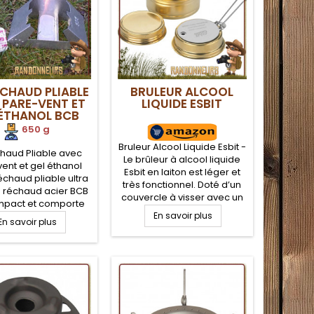
ÉCHAUD PLIABLE
BRULEUR ALCOOL
 PARE-VENT ET
LIQUIDE ESBIT
 ÉTHANOL BCB
650 g
Bruleur Alcool Liquide Esbit -
chaud Pliable avec
Le brûleur à alcool liquide
ent et gel éthanol
Esbit en laiton est léger et
échaud pliable ultra
très fonctionnel. Doté d’un
le réchaud acier BCB
couvercle à visser avec un
mpact et comporte
joint en caoutchouc et d’un
e-vent démontable
En savoir plus
En savoir plus
régulateur de flamme, il est
gré. Ce réchaud
parfaitement adapté à la
t est livré avec trois
randonnée légère et
de x6 cubes de 27g
bushcraft. Consommable
el éthanol solide
alcool liquide ou Méthanol
ragon BCB pour la
 écologique de vos
pas bushcraft