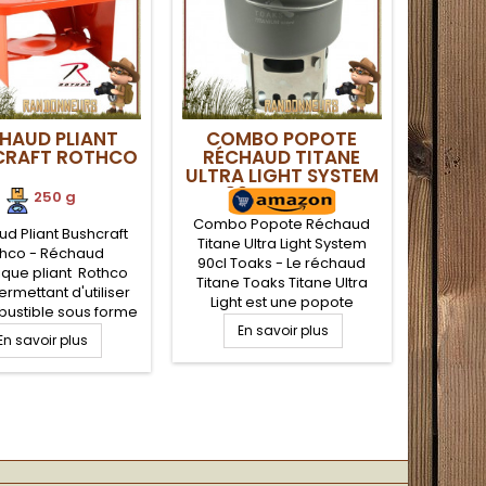
HAUD PLIANT
COMBO POPOTE
CRAFT ROTHCO
RÉCHAUD TITANE
ULTRA LIGHT SYSTEM
90CL TOAKS
250 g
Combo Popote Réchaud
d Pliant Bushcraft
Titane Ultra Light System
thco - Réchaud
90cl Toaks - Le réchaud
ique pliant Rothco
Titane Toaks Titane Ultra
rmettant d'utiliser
Light est une popote
ustible sous forme
complète avec réchaud
 gel ou avec un feu
En savoir plus
En savoir plus
alcool ultra léger.
, une aide précieuse
Combinaison parfaite entre
votre campement.
un mini réchaud alcool
t et très robuste
liquide, un pot de 90 cl, un
 le bushcraft. A
pare-vent. Un atout léger
er avec un bruleur
de randonnée ou trekking
 liquide si besoin.