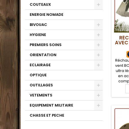
COUTEAUX
ENERGIE NOMADE
BIVOUAC
HYGIENE
RÉC
AVEC
PREMIERS SOINS
ORIENTATION
Réchau
ECLAIRAGE
vent BC
ultra l
OPTIQUE
en ac
compo
OUTILLAGES
démon
réchaud
VETEMENTS
av
consom
EQUIPEMENT MILITAIRE
g
prin
CHASSE ET PECHE
pou
F