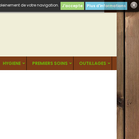
 pleinement de votre navigation.

J'accepte
Plus d'informations
HYGIENE
PREMIERS SOINS
OUTILLAGES