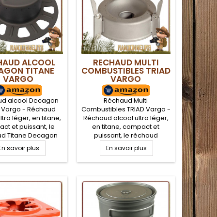
HAUD ALCOOL
RECHAUD MULTI
AGON TITANE
COMBUSTIBLES TRIAD
VARGO
VARGO
d alcool Decagon
Réchaud Multi
e Vargo - Réchaud
Combustibles TRIAD Vargo -
ltra léger, en titane,
Réchaud alcool ultra léger,
ct et puissant, le
en titane, compact et
ud Titane Decagon
puissant, le réchaud
e pèse que 34 g et
Titanium Triad Vargo ne
En savoir plus
En savoir plus
 de chauffer 50 cl
pèse que 30 g. Réchaud
u en moins de 5
multi combustibles (alcool
nutes. Réchaud
liquide, gel, tablettes) le
ible alcool liquide,
réchaud Titanium Triad
ium Decagon Vargo
Vargo est idéal pour la
la randonnée ultra
randonnée bivouac ultra
ère minimaliste
léger