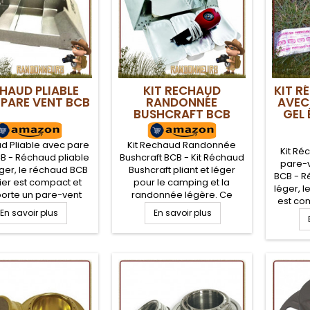
HAUD PLIABLE
KIT RECHAUD
KIT R
 PARE VENT BCB
RANDONNÉE
AVEC
BUSHCRAFT BCB
GEL
d Pliable avec pare
Kit Rechaud Randonnée
Kit Ré
B - Réchaud pliable
Bushcraft BCB - Kit Réchaud
pare-v
éger, le réchaud BCB
Bushcraft pliant et léger
BCB - R
ier est compact et
pour le camping et la
léger, 
rte un pare-vent
randonnée légère. Ce
est co
table intégré. Ce
réchaud Bushcraft ne
En savoir plus
En savoir plus
un par
 bushcraft s'utilise
prends pas de place et
inté
ec de nombreux
bénéficie de la puissance
bushcraf
mables solides, en
écologique et hautement
boites 
els ou liquide,
calorifique du gel éthanol
de g
cipalement adapté
FireDragon BCB pour un
FireD
r le gel éthanol
fonctionnement puissant et
cuisson
ireDragon BCB
rapide en cuisson.
re