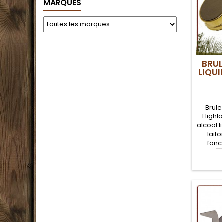
MARQUES
BRUL
LIQU
Brule
Highla
alcool 
laito
fonc
couver
joint e
régulat
parfai
ran
bushc
alcool