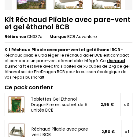
Kit Réchaud Pliable avec pare-vent
et gel éthanol BCB
Référence
CN337a
Marque
BCB Adventure
Kit Réchaud Pliable avec pare-vent et gel éthanol BCB
-
Réchaud pliable ultra léger, le réchaud acier BCB est compact
et comporte un pare-vent démontable intégré. Ce
réchaud
bushcraft
est livré avec trois boites de x6 cubes de 27g de gel
éthanol solide FireDragon BCB pour la cuisson écologique de
vos repas bushcraft
Ce pack contient
Tablettes Gel Ethanol
DragonFire en sachet de 6
2,95 €
x 3
unités BCB
Réchaud Pliable avec pare
2,50 €
x 1
vent BCB