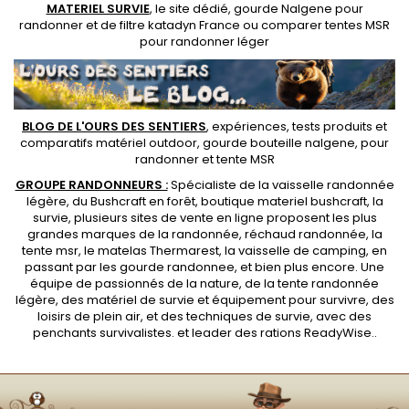
MATERIEL SURVIE
, le site dédié,
gourde Nalgene pour
randonner
et de
filtre katadyn France
ou
comparer tentes MSR
pour randonner léger
BLOG DE L'OURS DES SENTIERS
, expériences, tests produits et
comparatifs matériel outdoor
,
gourde bouteille nalgene
, pour
randonner et
tente MSR
GROUPE RANDONNEURS :
Spécialiste de la
vaisselle randonnée
légère
, du Bushcraft en forêt,
boutique materiel bushcraft
, la
survie, plusieurs sites de vente en ligne proposent les plus
grandes marques de la randonnée,
réchaud randonnée
, la
tente msr
, le matelas Thermarest, la
vaisselle de camping
, en
passant par les
gourde randonnee
, et bien plus encore. Une
équipe de passionnés de la nature, de la
tente randonnée
légère
, des
matériel de survie et équipement pour survivre
, des
loisirs de plein air, et des techniques de survie, avec des
penchants
survivalistes
. et leader des
rations ReadyWise
..