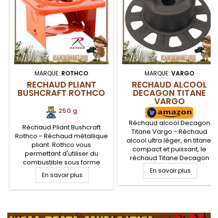
MARQUE:
ROTHCO
MARQUE:
VARGO
RECHAUD PLIANT
RECHAUD ALCOOL
BUSHCRAFT ROTHCO
DECAGON TITANE
VARGO
250 g
Réchaud alcool Decagon
Réchaud Pliant Bushcraft
Titane Vargo - Réchaud
Rothco - Réchaud métallique
alcool ultra léger, en titane,
pliant Rothco vous
compact et puissant, le
permettant d'utiliser du
réchaud Titane Decagon
combustible sous forme
Vargo ne pèse que 34 g et
solide, gel ou avec un feu
En savoir plus
En savoir plus
permet de chauffer 50 cl
naturel, une aide précieuse
d'eau en moins de 5 minutes.
pour votre campement.
Réchaud combustible alcool
Compact et très robuste pour
liquide, Titanium Decagon
.
le bushcraft. A compléter
Vargo pour la randonnée
avec un bruleur alcool liquide