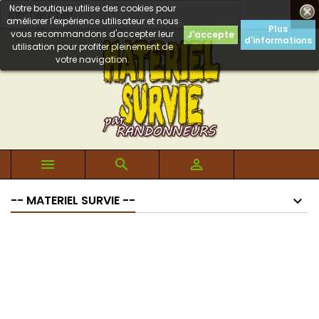
Notre boutique utilise des cookies pour

améliorer l'expérience utilisateur et nous
Plus
vous recommandons d'accepter leur
J'accepte
d'informations
utilisation pour profiter pleinement de
votre navigation.



-- MATERIEL SURVIE --