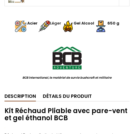
.
Acier
Léger
Gel Alcool
650 g
.
BCB international, le matériel de survie bushcraft et militaire
DESCRIPTION
DÉTAILS DU PRODUIT
Kit Réchaud Pliable avec pare-vent
et gel éthanol BCB
.