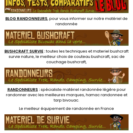
ultra légère minimaliste
si besoin.
BLOG RANDONNEURS
, pour vous informer sur notre
matériel de
randonnée
BUSHCRAFT SURVIE
:
toutes les techniques et
materiel
bushcraft
survie nature
, le meilleur choix de
couteau bushcraft
,
sac de
couchage bushcraft
,
RANDONNEUR
S
:
spécialiste matériel randonnée légère
pour
randonner avec les meilleures marques,
hamac randonnee
et
tarp bivouac
.
Le
meilleur équipement de randonnée
en France