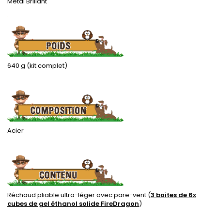
Métal Brillant
.
640 g (kit complet)
.
Acier
.
Réchaud pliable ultra-léger avec pare-vent (
3 boites de 6x
cubes de gel éthanol solide FireDragon
)