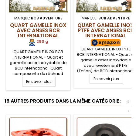
MARQUE:
BCB ADVENTURE
MARQUE:
BCB ADVENTURE
QUART GAMELLE INOX
QUART GAMELLE INOX
AVEC ANSES BCB
PTFE AVEC ANSES BCB
INTERNATIONAL
INTERNATIONAL
290 g
QUART GAMELLE INOX PTFE
QUART GAMELLE INOX BCB
BCB INTERNATIONAL - Quart et
INTERNATIONAL - Quart et
gamelle acier inoxydable
gamelle acier inoxydable de
avec revêtement PTFE
BCB International. Quart
(Teflon) de BCB International.
composante du réchaud
Quart composante du
Crusader I. Qualité et
En savoir plus
En savoir plus
réchaud Crusader I. Qualité
robustesse de ce quart font
et robustesse de ce quart
de lui une référence comme
font de lui une référence
matériel et popote bushcraft
comme matériel et popote
16 AUTRES PRODUITS DANS LA MÊME CATÉGORIE :
et militaire tactique.
>
bushcraft et militaire tactique.
Marquage des graduations à
<
l'intérieur du quart.