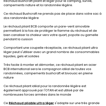
Réchaud Bushcraft pliant et léger pour le camping, survie,
campements nature et la randonnée légère.
.
Ce réchaud Bushcraft ne prends pas de place dans votre sac à
dos randonnée légère
.
Le réchaud pliant BCB comporte un pare-vent amovible
permettant à la fois de protéger le flamme du réchaud et de
bien canaliser la chaleur vers votre quart, popote ou gamelle
pendant la cuisson
.
Comportant une coupelle réceptacle, ce réchaud pliant ultra
léger peut s'utiliser avec un grand nombre de consommables
liquides, gels et solides
.
Très facile à monter et démonter, ce réchaud pliant en acier
BCB international sera le compagnon idéal de toutes vos
randonnées, campements bushcraft et bivouac en pleine
nature
.
Ce réchaud pliant idéal pour la randonnée légère est
également approuvé par l'OTAN et est utilisé par de
nombreuses forces armées dans le monde
.
Ce
Réchaud pliable ultra léger
s'adapte sur une très grande