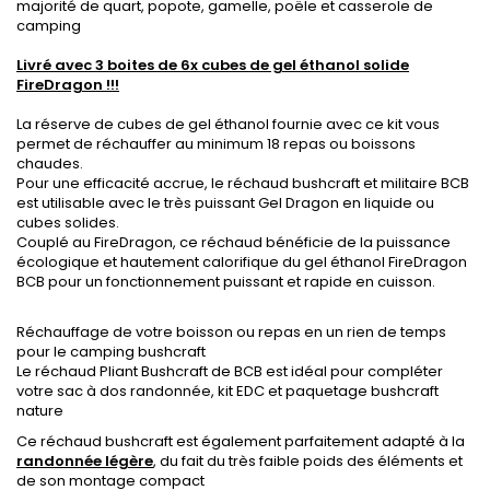
majorité de quart, popote, gamelle, poële et casserole de
camping
.
Livré avec 3 boites de 6x cubes de gel éthanol solide
FireDragon !!!
.
.
La réserve de cubes de gel éthanol fournie avec ce kit vous
permet de réchauffer au minimum 18 repas ou boissons
chaudes.
Pour une efficacité accrue, le réchaud bushcraft et militaire BCB
est utilisable avec le très puissant Gel Dragon en liquide ou
cubes solides.
Couplé au FireDragon, ce réchaud bénéficie de la puissance
écologique et hautement calorifique du gel éthanol FireDragon
BCB pour un fonctionnement puissant et rapide en cuisson.
..
.
Réchauffage de votre boisson ou repas en un rien de temps
pour le camping bushcraft
Le réchaud Pliant Bushcraft de BCB est idéal pour compléter
votre sac à dos randonnée, kit EDC et paquetage bushcraft
nature
Ce réchaud bushcraft est également parfaitement adapté à la
randonnée légère
, du fait du très faible poids des éléments et
de son montage compact