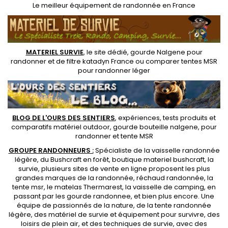
Le
meilleur équipement de randonnée
en France
MATERIEL SURVIE
, le site dédié,
gourde Nalgene pour
randonner
et de
filtre katadyn France
ou
comparer tentes MSR
pour randonner léger
BLOG DE L'OURS DES SENTIERS
, expériences, tests produits et
comparatifs matériel outdoor
,
gourde bouteille nalgene
, pour
randonner et
tente MSR
GROUPE RANDONNEURS :
Spécialiste de la
vaisselle randonnée
légère
, du Bushcraft en forêt,
boutique materiel bushcraft
, la
survie, plusieurs sites de vente en ligne proposent les plus
grandes marques de la randonnée,
réchaud randonnée
, la
tente msr
, le matelas Thermarest, la
vaisselle de camping
, en
passant par les
gourde randonnee
, et bien plus encore. Une
équipe de passionnés de la nature, de la
tente randonnée
légère
, des
matériel de survie et équipement pour survivre
, des
loisirs de plein air, et des techniques de survie, avec des