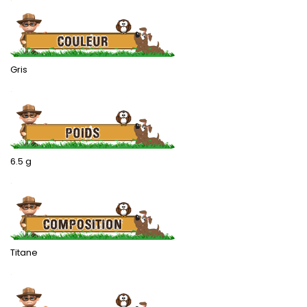
Gris
.
6.5 g
.
Titane
.