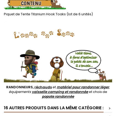
Piquet de Tente Titanium Hook Toaks (lot de 6 unités)
.
RANDONNEURS,
réchauds
et
matériel pour randonner léger
,
équipements
vaisselle camping et randonnée
et choix de
popote randonnée
16 AUTRES PRODUITS DANS LA MÊME CATÉGORIE :
>