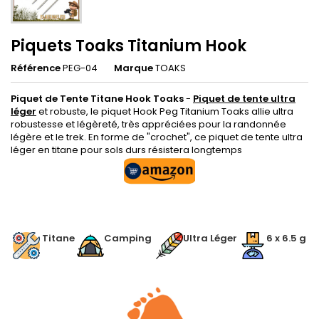
Piquets Toaks Titanium Hook
Référence
PEG-04
Marque
TOAKS
Piquet de Tente Titane Hook Toaks
-
Piquet de tente ultra
léger
et robuste, le piquet Hook Peg Titanium Toaks allie ultra
robustesse et légèreté, très appréciées pour la randonnée
légère et le trek. En forme de "crochet", ce piquet de tente ultra
léger en titane pour sols durs résistera longtemps
.
.
Titane
Camping
.
Ultra Léger
6 x 6.5 g
.