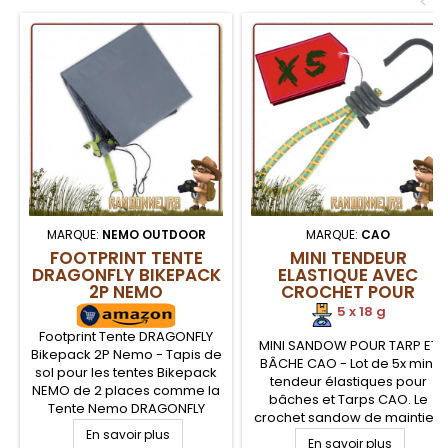
<
MARQUE:
NEMO OUTDOOR
MARQUE:
CAO
FOOTPRINT TENTE
MINI TENDEUR
DRAGONFLY BIKEPACK
ELASTIQUE AVEC
2P NEMO
CROCHET POUR
BACHES ET TARPS CAO
5 x 18 g
Footprint Tente DRAGONFLY
MINI SANDOW POUR TARP ET
Bikepack 2P Nemo - Tapis de
BÂCHE CAO - Lot de 5x mini
sol pour les tentes Bikepack
tendeur élastiques pour
NEMO de 2 places comme la
bâches et Tarps CAO. Le
Tente Nemo DRAGONFLY
crochet sandow de maintien
Bikepack 2P. Protégez le sol
En savoir plus
permet la fixation sur les
de votre tente avec ce tapis
En savoir plus