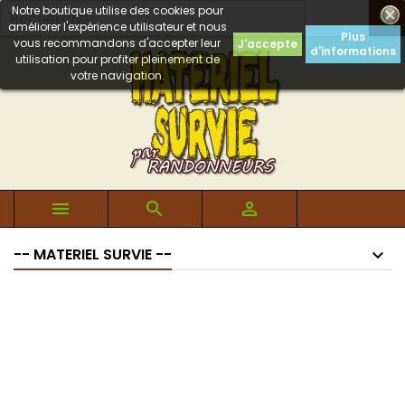
Notre boutique utilise des cookies pour

améliorer l'expérience utilisateur et nous
Plus
vous recommandons d'accepter leur
J'accepte
d'informations
utilisation pour profiter pleinement de
votre navigation.



-- MATERIEL SURVIE --