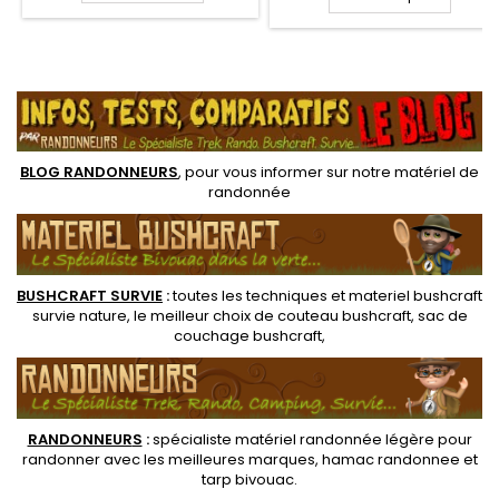
œillets de la bâche, et
de sol adapté.
l'élastique assurera un bon
maintien avec un piquet
planté au sol, ou bien sur des
.
branches à proximité. Ce mini
tendeur modulable permet
de créer des points de
tensions sur une...
BLOG RANDONNEURS
, pour vous informer sur notre
matériel de
randonnée
BUSHCRAFT SURVIE
:
toutes les techniques et
materiel
bushcraft
survie nature
, le meilleur choix de
couteau bushcraft
,
sac de
couchage bushcraft
,
RANDONNEUR
S
:
spécialiste matériel randonnée légère
pour
randonner avec les meilleures marques,
hamac randonnee
et
tarp bivouac
.