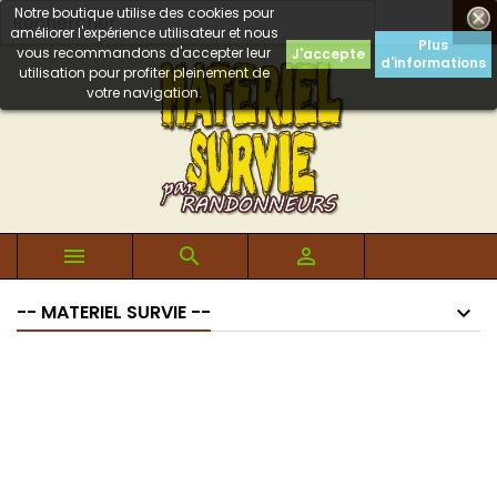
Notre boutique utilise des cookies pour

améliorer l'expérience utilisateur et nous
Plus
vous recommandons d'accepter leur
J'accepte
d'informations
utilisation pour profiter pleinement de
votre navigation.



-- MATERIEL SURVIE --