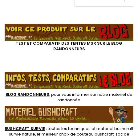
randonnée légère et le trek.
piquets
En forme de "V", ce piquet de
Carbon Core
tente ultra léger en titane
MSR allient
permet une très bonne tenue
.
ultra
dans presque tous les sols
robustesse et
légèreté, très
appréciées
pour la
TEST ET COMPARATIF DES TENTES MSR SUR LE BLOG
randonnée
RANDONNEURS
légère et le
.
trek. En forme
de "clou", ce
.
piquet de
tente avec
noyau en fibre
de carbone
pour sols durs
BLOG RANDONNEURS
, pour vous informer sur notre
matériel de
résistera
randonnée
longtemps
BUSHCRAFT SURVIE
:
toutes les techniques et
materiel
bushcraft
survie nature
, le meilleur choix de
couteau bushcraft
,
sac de