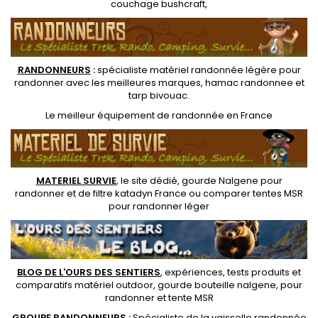
couchage bushcraft
,
RANDONNEUR
S
:
spécialiste matériel randonnée légère
pour
randonner avec les meilleures marques,
hamac randonnee
et
tarp bivouac
.
Le
meilleur équipement de randonnée
en France
MATERIEL SURVIE
, le site dédié,
gourde Nalgene pour
randonner
et de
filtre katadyn France
ou
comparer tentes MSR
pour randonner léger
BLOG DE L'OURS DES SENTIERS
, expériences, tests produits et
comparatifs matériel outdoor
,
gourde bouteille nalgene
, pour
randonner et
tente MSR
GROUPE RANDONNEURS :
Spécialiste de la
vaisselle randonnée