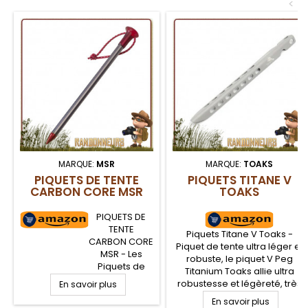
<
intégré.
MARQUE:
MSR
MARQUE:
TOAKS
PIQUETS DE TENTE
PIQUETS TITANE V
CARBON CORE MSR
TOAKS
PIQUETS DE
TENTE
Piquets Titane V Toaks -
CARBON CORE
Piquet de tente ultra léger et
MSR - Les
robuste, le piquet V Peg
Piquets de
Titanium Toaks allie ultra
tente ultra
robustesse et légèreté, très
En savoir plus
léger et
appréciées pour la
En savoir plus
robuste, les