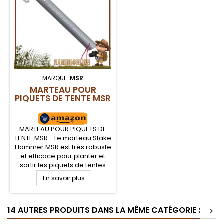
MARQUE:
MSR
MARTEAU POUR
PIQUETS DE TENTE MSR
MARTEAU POUR PIQUETS DE
TENTE MSR - Le marteau Stake
Hammer MSR est très robuste
et efficace pour planter et
sortir les piquets de tentes
randonnée légère MSR, et
En savoir plus
cela en toutes situations,
même sur sols rocailleux.
Face marteau pour enfoncer
14 AUTRES PRODUITS DANS LA MÊME CATÉGORIE :
les piquets sans riper, et dos
>
pied de biche. Décapsuleur