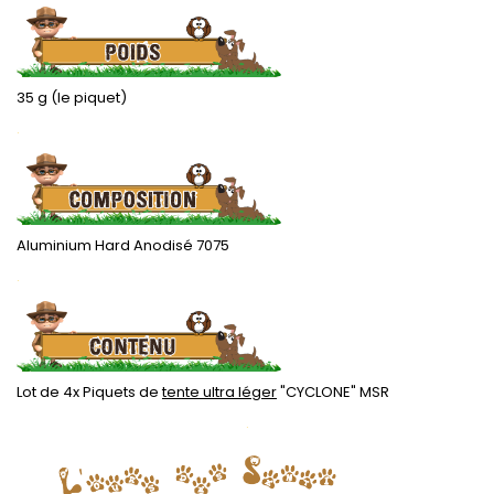
35 g (le piquet)
.
Aluminium Hard Anodisé 7075
.
Lot de 4x Piquets de
tente ultra léger
"CYCLONE" MSR
.