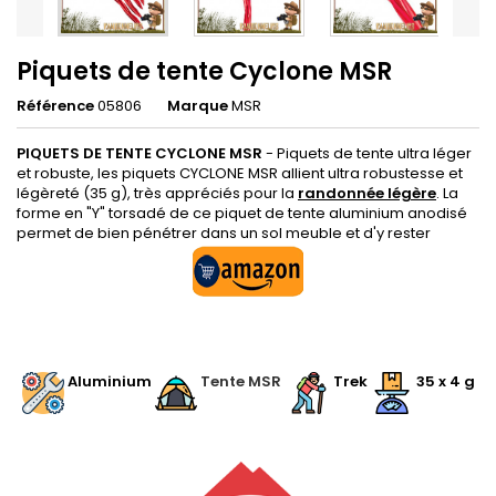
Piquets de tente Cyclone MSR
Référence
05806
Marque
MSR
PIQUETS DE TENTE CYCLONE
MSR
-
Piquets de tente ultra léger
et robuste, les piquets CYCLONE MSR allient ultra robustesse et
légèreté (35 g), très appréciés pour la
randonnée légère
. La
forme en "Y" torsadé de ce piquet de tente aluminium anodisé
permet de bien pénétrer dans un sol meuble et d'y rester
.
.
Aluminium
.
Tente MSR
.
.
Trek
.
35 x 4 g
.