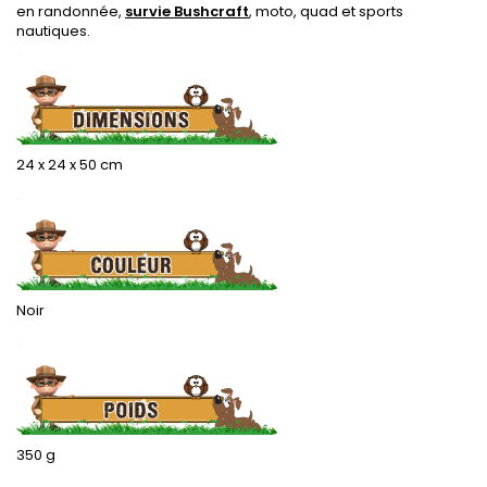
en randonnée,
survie Bushcraft
, moto, quad et sports
nautiques.
.
24 x 24 x 50 cm
.
.
Noir
.
350 g
.