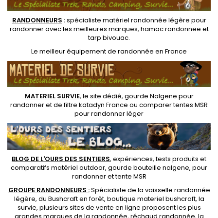
RANDONNEUR
S
:
spécialiste matériel randonnée légère
pour
randonner avec les meilleures marques,
hamac randonnee
et
tarp bivouac
.
Le
meilleur équipement de randonnée
en France
MATERIEL SURVIE
, le site dédié,
gourde Nalgene pour
randonner
et de
filtre katadyn France
ou
comparer tentes MSR
pour randonner léger
BLOG DE L'OURS DES SENTIERS
, expériences, tests produits et
comparatifs matériel outdoor
,
gourde bouteille nalgene
, pour
randonner et
tente MSR
GROUPE RANDONNEURS :
Spécialiste de la
vaisselle randonnée
légère
, du Bushcraft en forêt,
boutique materiel bushcraft
, la
survie, plusieurs sites de vente en ligne proposent les plus
grandes marques de la randonnée,
réchaud randonnée
, la