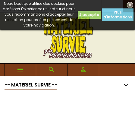
Notre boutique utilise des cookies pour

améliorer l'expérience utilisateur et nous
Plus
vous recommandons d'accepter leur
J'accepte
d'informations
utilisation pour profiter pleinement de
votre navigation.



-- MATERIEL SURVIE --