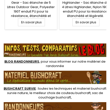
Gear - Sac étanche de 5
Highlander - Sac étanche de
Litres Outdoor Gear, Polyester
4 Litres Highlander, Nylon 190T
190T enduit PU pour la
enduit PU pour la résistance,
résistance, étanchéité et
étanchéité et légèreté.
légèreté. Enduction 5000 mm.
Enduction 5000 mm. Poche
En savoir plus
En savoir plus
Poche Sac étanche qui
Sac étanche qui s'intègrera
s'intègrera dans votre
dans votre paquetage, sac
paquetage, sac dos
dos randonnée, kit de survie
randonnée, kit de survie pour
pour la protection et
.
la protection et séparation
séparation de votre
de votre équipement dans un
équipement dans un sac à
sac à dos
dos
BLOG RANDONNEURS
, pour vous informer sur notre
matériel de
randonnée
BUSHCRAFT SURVIE
:
toutes les techniques et
materiel
bushcraft
survie nature
, le meilleur choix de
couteau bushcraft
,
sac de
couchage bushcraft
,