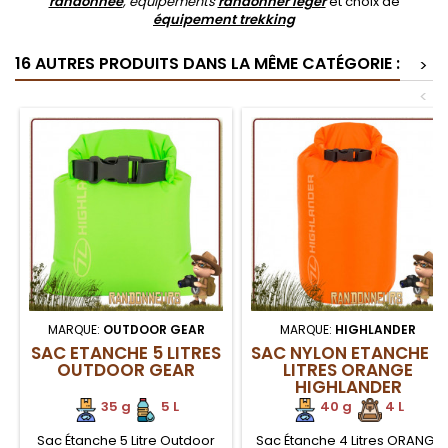
randonnée
, équipements
randonner léger
et choix de
équipement trekking
16 AUTRES PRODUITS DANS LA MÊME CATÉGORIE :
>
<
MARQUE:
OUTDOOR GEAR
MARQUE:
HIGHLANDER
SAC ETANCHE 5 LITRES
SAC NYLON ETANCHE 4
OUTDOOR GEAR
LITRES ORANGE
HIGHLANDER
35 g
.
5 L
40 g
.
.
4 L
Sac Étanche 5 Litre Outdoor
Sac Étanche 4 Litres ORANGE