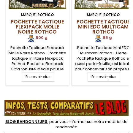
MARQUE:
ROTHCO
MARQUE:
ROTHCO
POCHETTE TACTIQUE
POCHETTE TACTIQUE
FLEXIPACK MOLLE
MINI EDC MULTICAM
NOIRE ROTHCO
ROTHCO
500 g
85 g
Pochette Tactique Flexipack
Pochette Tactique Mini EDC
Molle Noire Rothco - Pochette
Multicam Rothco - Cette
tactique militaire Flexipack
Pochette tactique Rothco et
Rothco. Pochette Flexipack
aussi porte-feuille, est idéale
ultra robuste idéale pour le
pour concevoir son propre kit
transport de votre matériel
EDC ou kit de survie. Pratique
En savoir plus
En savoir plus
de survie. Pochette Polyester
et fonctionnelle, avec de
600D avec sangle avec
nombreuses poches de
grande poche centrale,
rangement, poignée de
.
poche zippée avant,
transport et système
pochette arrière, poignée et
d'attache MOLLE pour
straps Molle.
l'intégrer à un sac à dos
BLOG RANDONNEURS
, pour vous informer sur notre
matériel de
randonnée