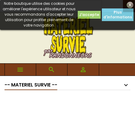
Notre boutique utilise des cookies pour

améliorer l'expérience utilisateur et nous
Plus
vous recommandons d'accepter leur
J'accepte
d'informations
utilisation pour profiter pleinement de
votre navigation.



-- MATERIEL SURVIE --