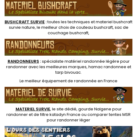
BUSHCRAFT SURVIE
:
toutes les techniques et
materiel
bushcraft
survie nature
, le meilleur choix de
couteau bushcraft
,
sac de
couchage bushcraft
,
RANDONNEUR
S
:
spécialiste matériel randonnée légère
pour
randonner avec les meilleures marques,
hamac randonnee
et
tarp bivouac
.
Le
meilleur équipement de randonnée
en France
MATERIEL SURVIE
, le site dédié,
gourde Nalgene pour
randonner
et de
filtre katadyn France
ou
comparer tentes MSR
pour randonner léger