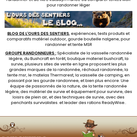
pour randonner léger
BLOG DE L'OURS DES SENTIERS
, expériences, tests produits et
comparatifs matériel outdoor
,
gourde bouteille nalgene
, pour
randonner et
tente MSR
GROUPE RANDONNEURS :
Spécialiste de la
vaisselle randonnée
légère
, du Bushcraft en forêt,
boutique materiel bushcraft
, la
survie, plusieurs sites de vente en ligne proposent les plus
grandes marques de la randonnée,
réchaud randonnée
, la
tente msr
, le matelas Thermarest, la
vaisselle de camping
, en
passant par les
gourde randonnee
, et bien plus encore. Une
équipe de passionnés de la nature, de la
tente randonnée
légère
, des
matériel de survie et équipement pour survivre
, des
loisirs de plein air, et des techniques de survie, avec des
penchants
survivalistes
. et leader des
rations ReadyWise
..