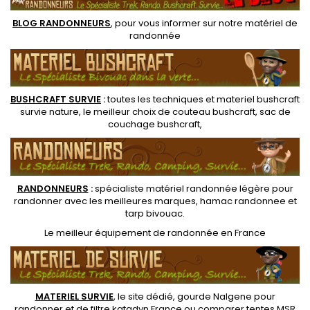
bois. Lame acier carbone et
manche en...
BLOG RANDONNEURS
, pour vous informer sur notre
matériel de
randonnée
BUSHCRAFT SURVIE
:
toutes les techniques et
materiel
bushcraft
survie nature
, le meilleur choix de
couteau bushcraft
,
sac de
couchage bushcraft
,
RANDONNEUR
S
:
spécialiste matériel randonnée légère
pour
randonner avec les meilleures marques,
hamac randonnee
et
tarp bivouac
.
Le
meilleur équipement de randonnée
en France
MATERIEL SURVIE
, le site dédié,
gourde Nalgene pour
randonner
et de
filtre katadyn France
ou
comparer tentes MSR