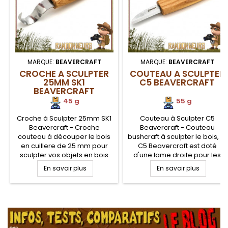
MARQUE:
BEAVERCRAFT
MARQUE:
BEAVERCRAFT
CROCHE À SCULPTER
COUTEAU À SCULPTER
25MM SK1
C5 BEAVERCRAFT
BEAVERCRAFT
45 g
55 g
Croche à Sculpter 25mm SK1
Couteau à Sculpter C5
Beavercraft - Croche
Beavercraft - Couteau
couteau à découper le bois
bushcraft à sculpter le bois, le
en cuillere de 25 mm pour
C5 Beavercraft est doté
sculpter vos objets en bois
d'une lame droite pour les
sur un bivouac bushcraft.
enlèvements de matière
En savoir plus
En savoir plus
Modèle universel de couteau
avec une pointe arrondie
à crochet indispensable pour
durable en acier carbone.
creuser des trous dans les
Idéal pour les débutants.
.
surfaces en bois. Outil idéal
Manche bois de frêne traité à
pour la conception de
l'huile de lin. Utilisation
cuillères, bols et tasses en
ambidextre.