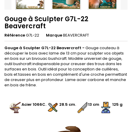
Gouge à Sculpter G7L-22
Beavercraft
Référence
G7L-22
Marque
BEAVERCRAFT
Gouge à Sculpter G7L-22 Beavercraft -
Gouge couteau à
découper le bois avec lame de 13 cm pour sculpter vos objets
en bois sur un bivouac bushcraft.
Modèle universel de gouge,
outil bushcraft indispensable pour creuser des trous dans les
surfaces en bois. Outil idéal pour la conception de cuillères,
bols et tasses en bois en complément d'une croche permettant
de creuser plus en profondeur. Lame acier carbone et manche
en bois de frêne.
.
.
Acier 1066C
.
.
28.5 cm
.
13 cm
125 g
.