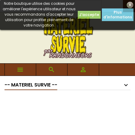
Notre boutique utilise des cookies pour

améliorer l'expérience utilisateur et nous
Plus
vous recommandons d'accepter leur
J'accepte
d'informations
utilisation pour profiter pleinement de
votre navigation.



-- MATERIEL SURVIE --