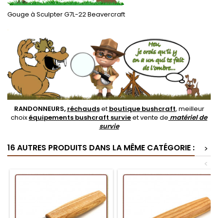
Gouge à Sculpter G7L-22 Beavercraft
.
RANDONNEURS,
réchauds
et
boutique bushcraft
, meilleur
choix
équipements bushcraft survie
et vente de
matériel de
survie
16 AUTRES PRODUITS DANS LA MÊME CATÉGORIE :
>
<