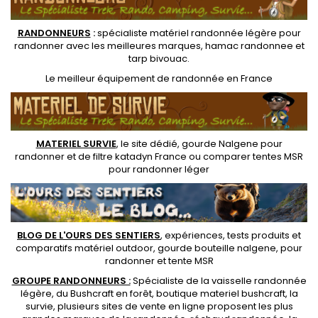
RANDONNEUR
S
:
spécialiste matériel randonnée légère
pour
randonner avec les meilleures marques,
hamac randonnee
et
tarp bivouac
.
Le
meilleur équipement de randonnée
en France
MATERIEL SURVIE
, le site dédié,
gourde Nalgene pour
randonner
et de
filtre katadyn France
ou
comparer tentes MSR
pour randonner léger
BLOG DE L'OURS DES SENTIERS
, expériences, tests produits et
comparatifs matériel outdoor
,
gourde bouteille nalgene
, pour
randonner et
tente MSR
GROUPE RANDONNEURS :
Spécialiste de la
vaisselle randonnée
légère
, du Bushcraft en forêt,
boutique materiel bushcraft
, la
survie, plusieurs sites de vente en ligne proposent les plus