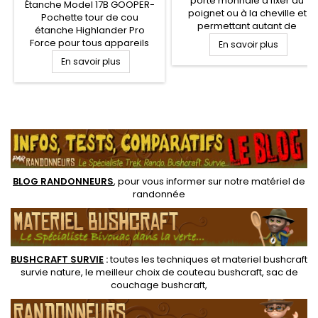
porte monnaie à fixer au
Étanche Model 17B GOOPER-
poignet ou à la cheville et
Pochette tour de cou
permettant autant de
étanche Highlander Pro
dissimuler votre argent que
Force pour tous appareils
En savoir plus
de le sécuriser. Surface
électroniques. Couleur Vert
En savoir plus
arrière mesh respirante pour
Olive. Souple et robuste, tout
le contact avec la peau.
en étant légère, cette
Pochette centrale zippée
pochette tour de cou
adaptée aux billets de
étanche propose deux
.
banque, carte bleue ou les
fenêtres transparentes pour
clés. Idéal pour les activités
écran tactiles et gps
de plein air...
BLOG RANDONNEURS
, pour vous informer sur notre
matériel de
randonnée
BUSHCRAFT SURVIE
:
toutes les techniques et
materiel
bushcraft
survie nature
, le meilleur choix de
couteau bushcraft
,
sac de
couchage bushcraft
,