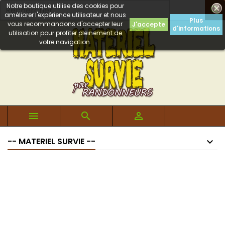
Notre boutique utilise des cookies pour

améliorer l'expérience utilisateur et nous
Plus
vous recommandons d'accepter leur
J'accepte
d'informations
utilisation pour profiter pleinement de
votre navigation.



-- MATERIEL SURVIE --